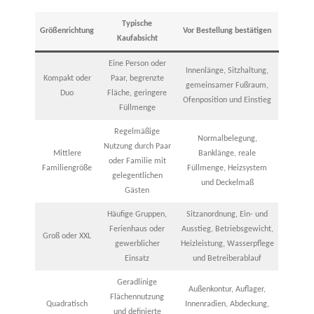
Typische
Größenrichtung
Vor Bestellung bestätigen
Kaufabsicht
Eine Person oder
Innenlänge, Sitzhaltung,
Kompakt oder
Paar, begrenzte
gemeinsamer Fußraum,
Duo
Fläche, geringere
Ofenposition und Einstieg
Füllmenge
Regelmäßige
Normalbelegung,
Nutzung durch Paar
Mittlere
Banklänge, reale
oder Familie mit
Familiengröße
Füllmenge, Heizsystem
gelegentlichen
und Deckelmaß
Gästen
Häufige Gruppen,
Sitzanordnung, Ein- und
Ferienhaus oder
Ausstieg, Betriebsgewicht,
Groß oder XXL
gewerblicher
Heizleistung, Wasserpflege
Einsatz
und Betreiberablauf
Geradlinige
Außenkontur, Auflager,
Flächennutzung
Quadratisch
Innenradien, Abdeckung,
und definierte