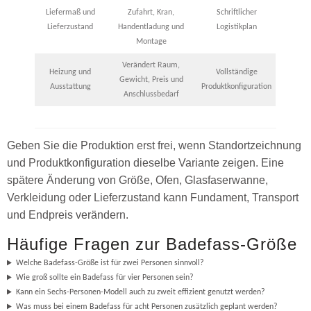
Liefermaß und
Zufahrt, Kran,
Schriftlicher
Lieferzustand
Handentladung und
Logistikplan
Montage
Verändert Raum,
Heizung und
Vollständige
Gewicht, Preis und
Ausstattung
Produktkonfiguration
Anschlussbedarf
Geben Sie die Produktion erst frei, wenn Standortzeichnung
und Produktkonfiguration dieselbe Variante zeigen. Eine
spätere Änderung von Größe, Ofen, Glasfaserwanne,
Verkleidung oder Lieferzustand kann Fundament, Transport
und Endpreis verändern.
Häufige Fragen zur Badefass-Größe
Welche Badefass-Größe ist für zwei Personen sinnvoll?
Wie groß sollte ein Badefass für vier Personen sein?
Kann ein Sechs-Personen-Modell auch zu zweit effizient genutzt werden?
Was muss bei einem Badefass für acht Personen zusätzlich geplant werden?