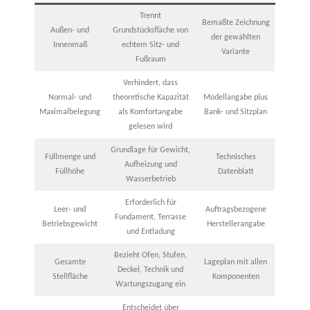
Trennt
Bemaßte Zeichnung
Außen- und
Grundstücksfläche von
der gewählten
Innenmaß
echtem Sitz- und
Variante
Fußraum
Verhindert, dass
Normal- und
theoretische Kapazität
Modellangabe plus
Maximalbelegung
als Komfortangabe
Bank- und Sitzplan
gelesen wird
Grundlage für Gewicht,
Füllmenge und
Technisches
Aufheizung und
Füllhöhe
Datenblatt
Wasserbetrieb
Erforderlich für
Leer- und
Auftragsbezogene
Fundament, Terrasse
Betriebsgewicht
Herstellerangabe
und Entladung
Bezieht Ofen, Stufen,
Gesamte
Lageplan mit allen
Deckel, Technik und
Stellfläche
Komponenten
Wartungszugang ein
Entscheidet über