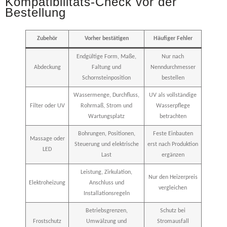
Kompatibilitäts-Check vor der
Bestellung
Zubehör
Vorher bestätigen
Häufiger Fehler
Endgültige Form, Maße,
Nur nach
Abdeckung
Faltung und
Nenndurchmesser
Schornsteinposition
bestellen
Wassermenge, Durchfluss,
UV als vollständige
Filter oder UV
Rohrmaß, Strom und
Wasserpflege
Wartungsplatz
betrachten
Bohrungen, Positionen,
Feste Einbauten
Massage oder
Steuerung und elektrische
erst nach Produktion
LED
Last
ergänzen
Leistung, Zirkulation,
Nur den Heizerpreis
Elektroheizung
Anschluss und
vergleichen
Installationsregeln
Betriebsgrenzen,
Schutz bei
Frostschutz
Umwälzung und
Stromausfall