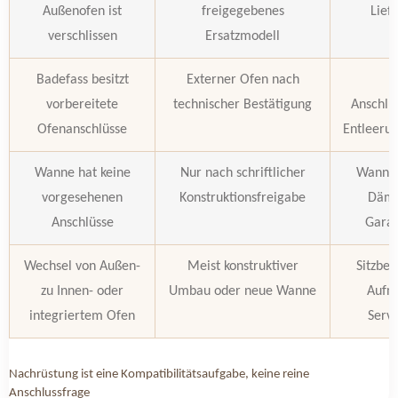
Außenofen ist
freigegebenes
Lief
verschlissen
Ersatzmodell
Badefass besitzt
Externer Ofen nach
vorbereitete
technischer Bestätigung
Anschlu
Ofenanschlüsse
Entleerun
Wanne hat keine
Nur nach schriftlicher
Wannen
vorgesehenen
Konstruktionsfreigabe
Dämm
Anschlüsse
Garan
Wechsel von Außen-
Meist konstruktiver
Sitzber
zu Innen- oder
Umbau oder neue Wanne
Aufna
integriertem Ofen
Serv
Nachrüstung ist eine Kompatibilitätsaufgabe, keine reine
Anschlussfrage