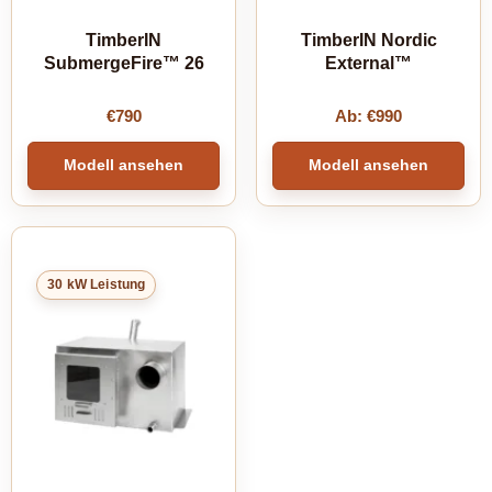
TimberIN
TimberIN Nordic
SubmergeFire™ 26
External™
€
790
Ab:
€
990
Modell ansehen
Modell ansehen
30 kW Leistung