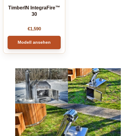
TimberIN IntegraFire™
30
€
1,590
Modell ansehen