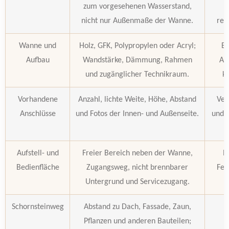
zum vorgesehenen Wasserstand,
nicht nur Außenmaße der Wanne.
rea
Wanne und
Holz, GFK, Polypropylen oder Acryl;
Be
Aufbau
Wandstärke, Dämmung, Rahmen
Au
und zugänglicher Technikraum.
ko
Vorhandene
Anzahl, lichte Weite, Höhe, Abstand
Ver
Anschlüsse
und Fotos der Innen- und Außenseite.
und 
Aufstell- und
Freier Bereich neben der Wanne,
R
Bedienfläche
Zugangsweg, nicht brennbarer
Feu
Untergrund und Servicezugang.
Schornsteinweg
Abstand zu Dach, Fassade, Zaun,
Pflanzen und anderen Bauteilen;
H