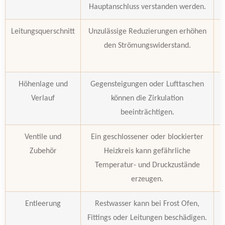
Hauptanschluss verstanden werden.
Leitungsquerschnitt
Unzulässige Reduzierungen erhöhen
F
den Strömungswiderstand.
F
Höhenlage und
Gegensteigungen oder Lufttaschen
Verlauf
können die Zirkulation
beeinträchtigen.
L
Ventile und
Ein geschlossener oder blockierter
Zubehör
Heizkreis kann gefährliche
A
Temperatur- und Druckzustände
erzeugen.
Entleerung
Restwasser kann bei Frost Ofen,
T
Fittings oder Leitungen beschädigen.