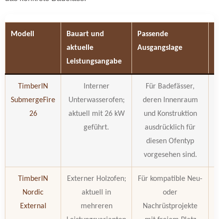
Modell
Bauart und
Passende
V
aktuelle
Ausgangslage
k
Leistungsangabe
TimberIN
Interner
Für Badefässer,
SubmergeFire
Unterwasserofen;
deren Innenraum
26
aktuell mit 26 kW
und Konstruktion
geführt.
ausdrücklich für
diesen Ofentyp
vorgesehen sind.
TimberIN
Externer Holzofen;
Für kompatible Neu-
E
Nordic
aktuell in
oder
a
External
mehreren
Nachrüstprojekte