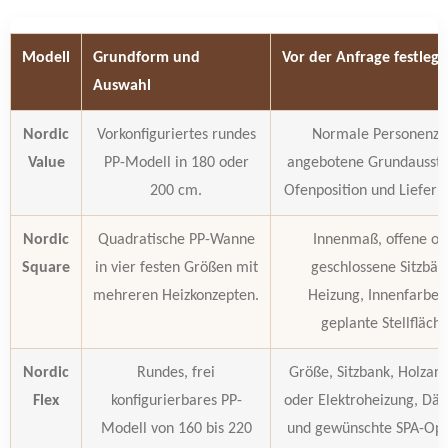
Modell
Grundform und
Vor der Anfrage festleg
Auswahl
Nordic
Vorkonfiguriertes rundes
Normale Personenza
Value
PP-Modell in 180 oder
angebotene Grundaussta
200 cm.
Ofenposition und Liefer
Nordic
Quadratische PP-Wanne
Innenmaß, offene od
Square
in vier festen Größen mit
geschlossene Sitzbän
mehreren Heizkonzepten.
Heizung, Innenfarbe 
geplante Stellfläche
Nordic
Rundes, frei
Größe, Sitzbank, Holzart,
Flex
konfigurierbares PP-
oder Elektroheizung, D
Modell von 160 bis 220
und gewünschte SPA-Opt