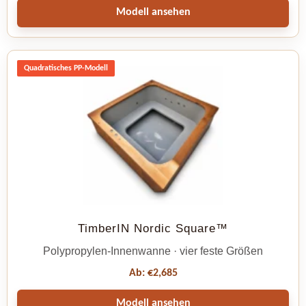
Modell ansehen
Quadratisches PP-Modell
TimberIN Nordic Square™
Polypropylen-Innenwanne · vier feste Größen
Ab:
€
2,685
Modell ansehen