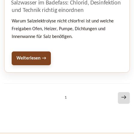
Salzwasser im Badefass: Chlorid, Desinfektion
und Technik richtig einordnen
Warum Salzelektrolyse nicht chlorfrei ist und welche
Freigaben Ofen, Heizer, Pumpe, Dichtungen und
Innenwanne für Salz benötigen.
Weiterlesen →
Seitennummerierung
Näc
Seite
1
Seit
der
Beiträge