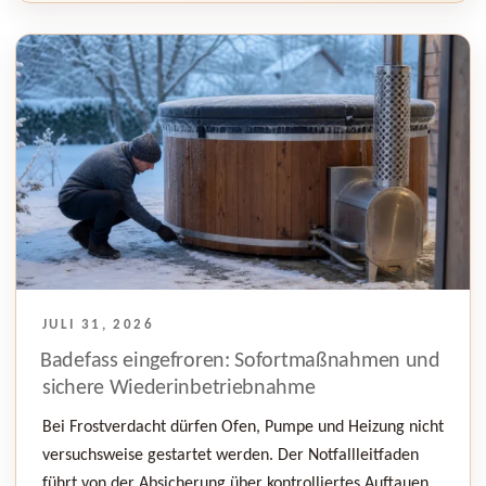
VERÖFFENTLICHT
JULI 31, 2026
AM
Badefass eingefroren: Sofortmaßnahmen und
sichere Wiederinbetriebnahme
Bei Frostverdacht dürfen Ofen, Pumpe und Heizung nicht
versuchsweise gestartet werden. Der Notfallleitfaden
führt von der Absicherung über kontrolliertes Auftauen