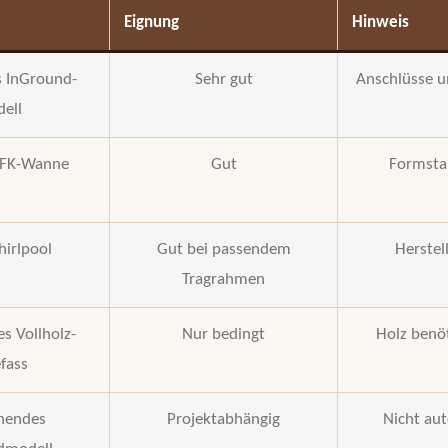
Eignung
Hinweis
s InGround-
Sehr gut
Anschlüsse u
ell
GFK-Wanne
Gut
Formsta
hirlpool
Gut bei passendem
Herstel
Tragrahmen
es Vollholz-
Nur bedingt
Holz benö
fass
ehendes
Projektabhängig
Nicht aut