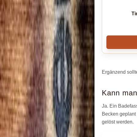
Ti
Ergänzend sollt
Kann man 
Ja. Ein Badefass
Becken geplant 
gelöst werden.