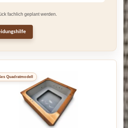
ück fachlich geplant werden.
idungshilfe
ßes Quadratmodell