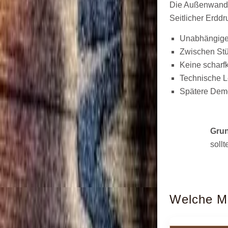
Die Außenwand o
Seitlicher Erdd
Unabhängige 
Zwischen Stü
Keine scharf
Technische L
Spätere Dem
Grun
sollt
Welche Mo