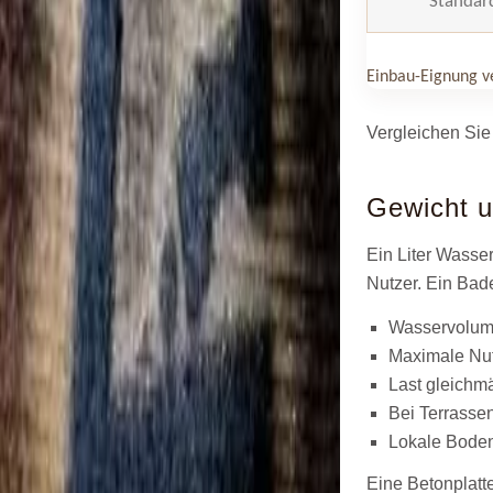
Standar
Einbau-Eignung v
Vergleichen Si
Gewicht u
Ein Liter Wass
Nutzer. Ein Bad
Wasservolume
Maximale Nut
Last gleichm
Bei Terrasse
Lokale Boden
Eine Betonplatt