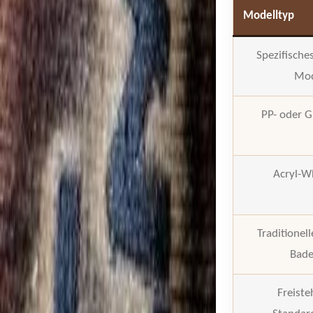
Modelltyp
Spezifische
Mod
PP- oder 
Acryl-W
Traditionell
Bade
Freist