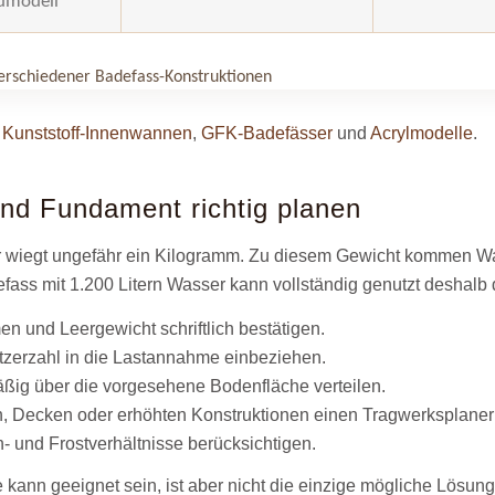
dmodell
erschiedener Badefass-Konstruktionen
e
Kunststoff-Innenwannen
,
GFK-Badefässer
und
Acrylmodelle
.
nd Fundament richtig planen
er wiegt ungefähr ein Kilogramm. Zu diesem Gewicht kommen W
efass mit 1.200 Litern Wasser kann vollständig genutzt deshalb
n und Leergewicht schriftlich bestätigen.
zerzahl in die Lastannahme einbeziehen.
äßig über die vorgesehene Bodenfläche verteilen.
n, Decken oder erhöhten Konstruktionen einen Tragwerksplaner
- und Frostverhältnisse berücksichtigen.
e kann geeignet sein, ist aber nicht die einzige mögliche Lös