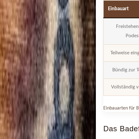
Einbauart
Freistehen
Podes
Teilweise ein
Bündig zur T
Vollständig 
Einbauarten für 
Das Badefa