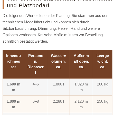
und Platzbedarf
Die folgenden Werte dienen der Planung. Sie stammen aus der
technischen Modellübersicht und können sich durch
Sitzbankausführung, Dämmung, Heizer, Rand und weitere
Optionen verändern. Kritische Maße müssen vor Bestellung
schriftlich bestätigt werden.
Innendu
Persone
Wasserv
Außenm
Leerge
rchmes
n,
olumen,
aß oben,
wicht,
ser
Richtwer
ca.
ca.
ca.
t
1.600 m
4–6
1.800 l
1.920 m
200 kg
m
m
1.800 m
6–8
2.280 l
2.120 m
250 kg
m
m