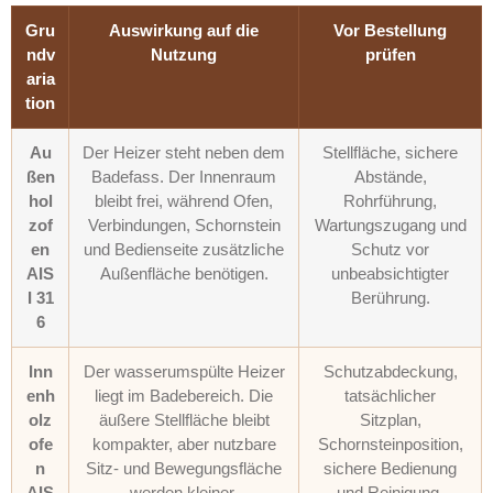
Gru
Auswirkung auf die
Vor Bestellung
ndv
Nutzung
prüfen
aria
tion
Au
Der Heizer steht neben dem
Stellfläche, sichere
ßen
Badefass. Der Innenraum
Abstände,
hol
bleibt frei, während Ofen,
Rohrführung,
zof
Verbindungen, Schornstein
Wartungszugang und
en
und Bedienseite zusätzliche
Schutz vor
AIS
Außenfläche benötigen.
unbeabsichtigter
I 31
Berührung.
6
Inn
Der wasserumspülte Heizer
Schutzabdeckung,
enh
liegt im Badebereich. Die
tatsächlicher
olz
äußere Stellfläche bleibt
Sitzplan,
ofe
kompakter, aber nutzbare
Schornsteinposition,
n
Sitz- und Bewegungsfläche
sichere Bedienung
AIS
werden kleiner.
und Reinigung.