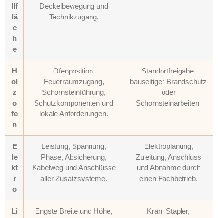
llf
Deckelbewegung und
lä
Technikzugang.
c
h
e
H
Ofenposition,
Standortfreigabe,
ol
Feuerraumzugang,
bauseitiger Brandschutz
z
Schornsteinführung,
oder
o
Schutzkomponenten und
Schornsteinarbeiten.
fe
lokale Anforderungen.
n
E
Leistung, Spannung,
Elektroplanung,
le
Phase, Absicherung,
Zuleitung, Anschluss
kt
Kabelweg und Anschlüsse
und Abnahme durch
r
aller Zusatzsysteme.
einen Fachbetrieb.
o
Li
Engste Breite und Höhe,
Kran, Stapler,