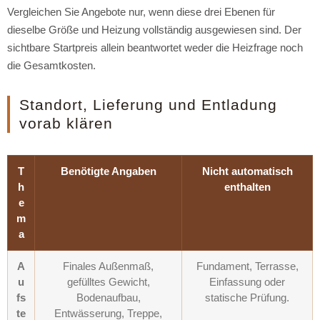
Vergleichen Sie Angebote nur, wenn diese drei Ebenen für
dieselbe Größe und Heizung vollständig ausgewiesen sind. Der
sichtbare Startpreis allein beantwortet weder die Heizfrage noch
die Gesamtkosten.
Standort, Lieferung und Entladung
vorab klären
T
Benötigte Angaben
Nicht automatisch
h
enthalten
e
m
a
A
Finales Außenmaß,
Fundament, Terrasse,
u
gefülltes Gewicht,
Einfassung oder
fs
Bodenaufbau,
statische Prüfung.
te
Entwässerung, Treppe,