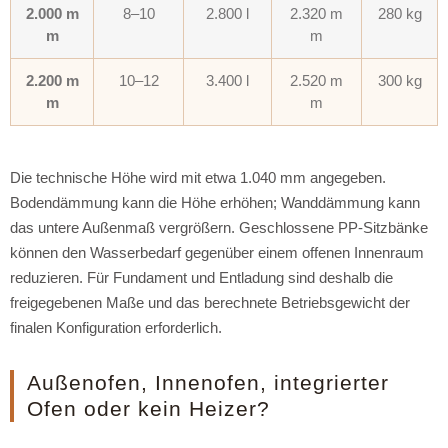
2.000 m
8–10
2.800 l
2.320 m
280 kg
m
m
2.200 m
10–12
3.400 l
2.520 m
300 kg
m
m
Die technische Höhe wird mit etwa 1.040 mm angegeben.
Bodendämmung kann die Höhe erhöhen; Wanddämmung kann
das untere Außenmaß vergrößern. Geschlossene PP-Sitzbänke
können den Wasserbedarf gegenüber einem offenen Innenraum
reduzieren. Für Fundament und Entladung sind deshalb die
freigegebenen Maße und das berechnete Betriebsgewicht der
finalen Konfiguration erforderlich.
Außenofen, Innenofen, integrierter
Ofen oder kein Heizer?