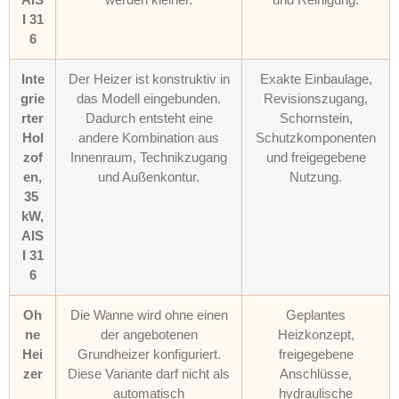
I 31
6
Inte
Der Heizer ist konstruktiv in
Exakte Einbaulage,
grie
das Modell eingebunden.
Revisionszugang,
rter
Dadurch entsteht eine
Schornstein,
Hol
andere Kombination aus
Schutzkomponenten
zof
Innenraum, Technikzugang
und freigegebene
en,
und Außenkontur.
Nutzung.
35
kW,
AIS
I 31
6
Oh
Die Wanne wird ohne einen
Geplantes
ne
der angebotenen
Heizkonzept,
Hei
Grundheizer konfiguriert.
freigegebene
zer
Diese Variante darf nicht als
Anschlüsse,
automatisch
hydraulische