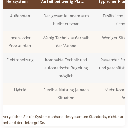
Heizsystem
Vorteil bei wenig Platz
Typischer Plan
Außenofen
Der gesamte Innenraum
Zusätzliche S
bleibt nutzbar
siche
Innen- oder
Wenig Technik außerhalb
Weniger Sitz
Snorkelofen
der Wanne
Elektroheizung
Kompakte Technik und
Passender Stro
automatische Regelung
und geschützter
möglich
Hybrid
Flexible Nutzung je nach
Mehr Kompon
Situation
Wa
Vergleichen Sie die Systeme anhand des gesamten Standorts, nicht nur
anhand der Heizergröße.