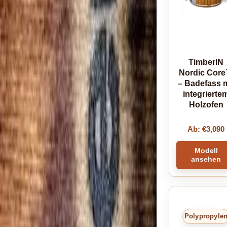
TimberIN
Nordic Cor
– Badefass m
integrierte
Holzofen
Ab:
€
3,090
Modell
ansehen
Polypropyle