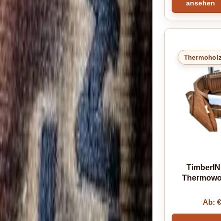
ansehen
Thermohol
TimberIN
Thermowo
Ab: