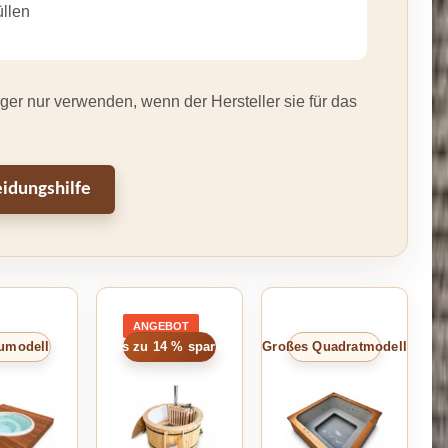
llen
er nur verwenden, wenn der Hersteller sie für das
idungshilfe
ANGEBOT
PRODUKT
IM
umodell
Bis zu 14 % sparen
Großes Quadratmodell
ANGEBOT