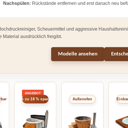
Nachspülen:
Rückstände entfernen und erst danach neu befü
ochdruckreiniger, Scheuermittel und aggressive Haushaltsreinig
e Material ausdrücklich freigibt.
Modelle ansehen
Entsche
ANGEBOT
PRODUKT
IM
rbar
Bis zu 18 % sparen
Außenofen
Einba
ANGEBOT