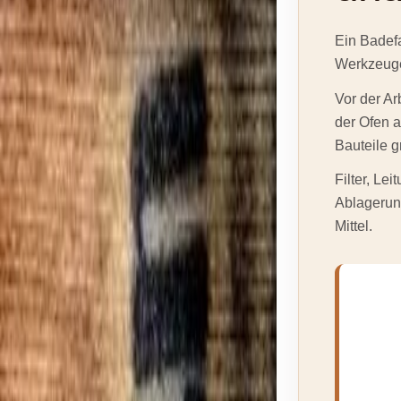
Ein Badefa
Werkzeuge
Vor der A
der Ofen a
Bauteile g
Filter, L
Ablagerun
Mittel.