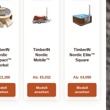
berIN
TimberIN
TimberIN
rdic
Nordic
Nordic Elite™
pact™
Mobile™
Square
orkel
€
2,266
Ab:
€
5,032
Ab:
€
4,090
dell
Modell
Modell
sehen
ansehen
ansehen