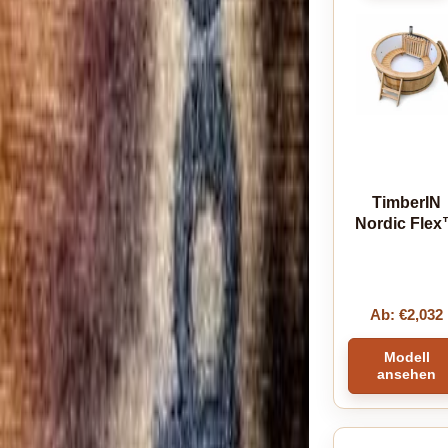
TimberIN
Nordic Fle
Ab:
€
2,032
Modell
ansehen