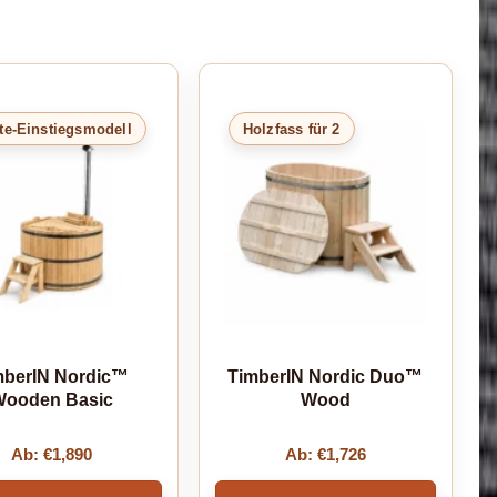
te-Einstiegsmodell
Holzfass für 2
mberIN Nordic™
TimberIN Nordic Duo™
ooden Basic
Wood
Ab:
€
1,890
Ab:
€
1,726