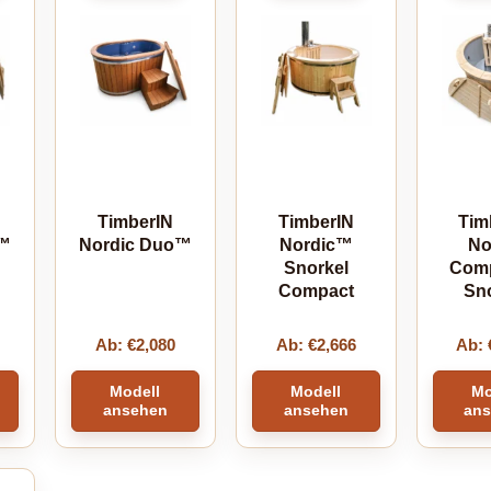
TimberIN
TimberIN
Tim
x™
Nordic Duo™
Nordic™
No
Snorkel
Com
Compact
Sn
Ab:
€
2,080
Ab:
€
2,666
Ab:
Modell
Modell
Mo
ansehen
ansehen
an