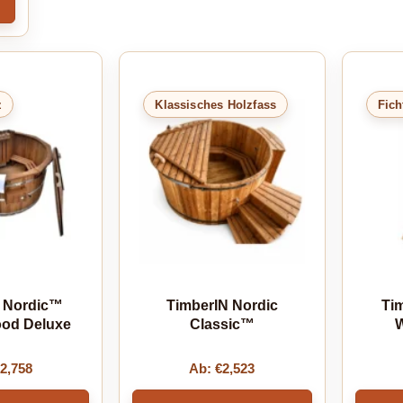
z
Klassisches Holzfass
Fich
 Nordic™
TimberIN Nordic
Ti
od Deluxe
Classic™
W
€
2,758
Ab:
€
2,523