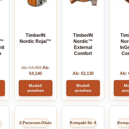
TimberIN
TimberIN
Tim
e™
Nordic Rojal™
Nordic™
No
it
External
InG
m
Comfort
Co
Ab:
€
4,968
Ab:
€
4,140
Ab:
€
2,130
Ab:
Modell
Modell
Mo
ansehen
ansehen
an
n
2-Personen-Ofuro
Kompakt für 4
Kompa