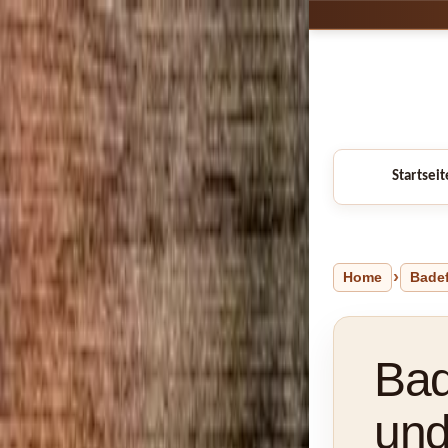
Startseit
Home
Bade
Bad
und