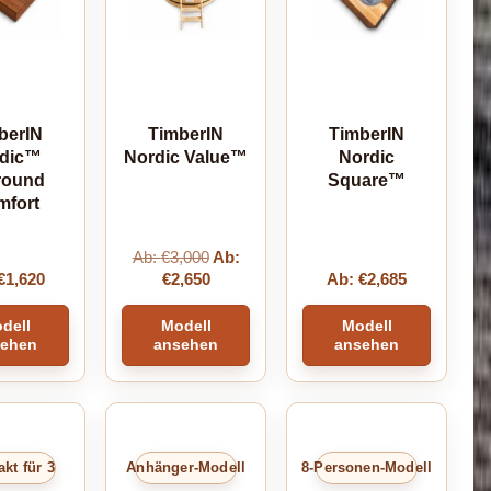
berIN
TimberIN
TimberIN
rdic™
Nordic Value™
Nordic
round
Square™
mfort
Ab:
€
3,000
Ab:
€
1,620
€
2,650
Ab:
€
2,685
dell
Modell
Modell
sehen
ansehen
ansehen
kt für 3
Anhänger-Modell
8-Personen-Modell