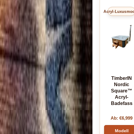
Acryl-Luxusmod
TimberIN
Nordic
Square™
Acryl-
Badefass
Ab:
€
6,999
Modell