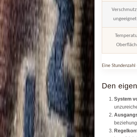
Verschmutzt
ungeeignet
Temperatu
Oberfläc
Eine Stundenzahl 
Den eigen
System vo
unzureich
Ausgangs
beziehungs
Regelkon