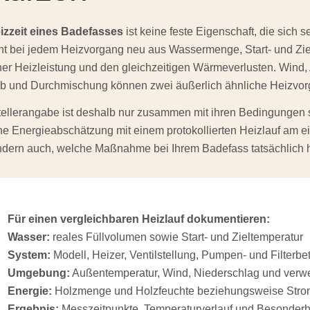
izzeit eines Badefasses
ist keine feste Eigenschaft, die sich 
ht bei jedem Heizvorgang neu aus Wassermenge, Start- und Zie
ner Heizleistung und den gleichzeitigen Wärmeverlusten. Wind
eb und Durchmischung können zwei äußerlich ähnliche Heizvor
ellerangabe ist deshalb nur zusammen mit ihren Bedingungen s
he Energieabschätzung mit einem protokollierten Heizlauf am e
dern auch, welche Maßnahme bei Ihrem Badefass tatsächlich hi
Für einen vergleichbaren Heizlauf dokumentieren:
Wasser:
reales Füllvolumen sowie Start- und Zieltemperatur
System:
Modell, Heizer, Ventilstellung, Pumpen- und Filterbet
Umgebung:
Außentemperatur, Wind, Niederschlag und ver
Energie:
Holzmenge und Holzfeuchte beziehungsweise Stro
Ergebnis:
Messzeitpunkte, Temperaturverlauf und Besonderh