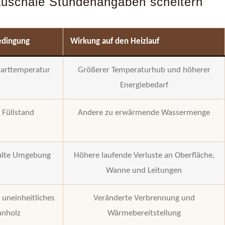
uschale Stundenangaben scheitern
edingung
Wirkung auf den Heizlauf
tarttemperatur
Größerer Temperaturhub und höherer
Energiebedarf
 Füllstand
Andere zu erwärmende Wassermenge
alte Umgebung
Höhere laufende Verluste an Oberfläche,
Wanne und Leitungen
 uneinheitliches
Veränderte Verbrennung und
nnholz
Wärmebereitstellung