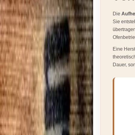
Die
Aufhe
Sie entste
übertrage
Ofenbetri
Eine Herst
theoretisc
Dauer, son