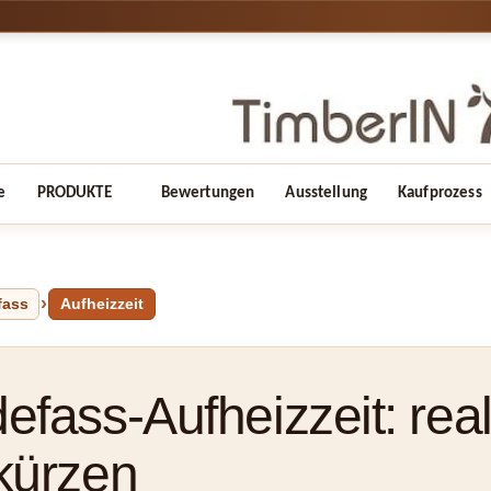
e
PRODUKTE
Bewertungen
Ausstellung
Kaufprozess
fass
Aufheizzeit
efass-Aufheizzeit: rea
kürzen