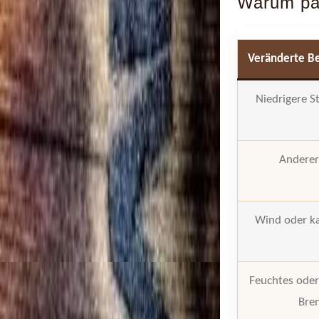
Warum pa
Veränderte B
Niedrigere S
Anderer
Wind oder k
Feuchtes oder
Bre