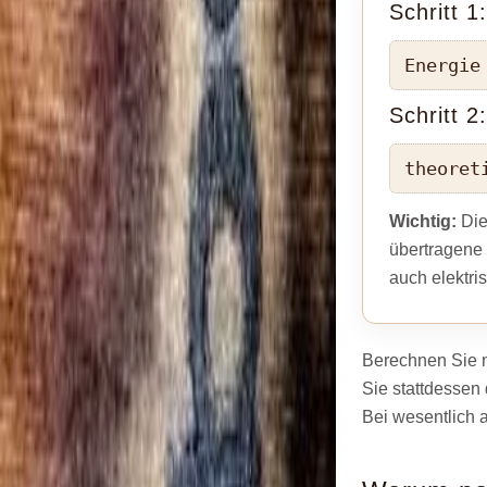
Schritt 1
Energie
Schritt 2
theoret
Wichtig:
Die
übertragene 
auch elektr
Berechnen Sie n
Sie stattdessen
Bei wesentlich a