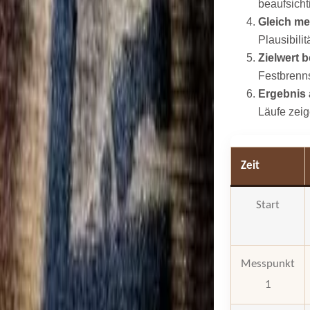
beaufsicht
Gleich m
Plausibilit
Zielwert 
Festbrenn
Ergebnis 
Läufe zeig
Zeit
Start
Messpunkt
1