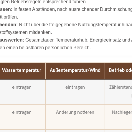
igten Betriebsregeln entsprechend führen.
essen:
In festen Abständen, nach ausreichender Durchmischung
ät prüfen.
beenden:
Nicht über die freigegebene Nutzungstemperatur hina
stoffsystemen mitdenken.
auswerten:
Gesamtdauer, Temperaturhub, Energieeinsatz und A
en einen belastbaren persönlichen Bereich.
Wassertemperatur
Außentemperatur/Wind
Betrieb od
eintragen
eintragen
Zählerstand
eintragen
Änderung notieren
Nachlege