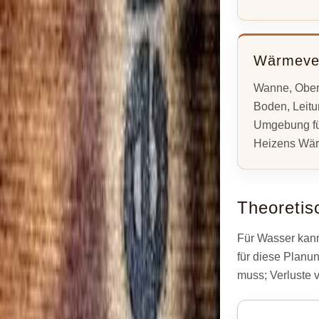
Wärmever
Wanne, Ober
Boden, Leit
Umgebung fü
Heizens Wär
Theoreti
Für Wasser kann
für diese Planu
muss; Verluste 