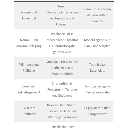
Trennt
Bemaßte Zeichnung
Außen- und
Grundstücksfläche von
der gewählten
Innenmaß
echtem Sitz- und
Variante
Fußraum
Verhindert, dass
Normal- und
theoretische Kapazität
Modellangabe plus
Maximalbelegung
als Komfortangabe
Bank- und Sitzplan
gelesen wird
Grundlage für Gewicht,
Füllmenge und
Technisches
Aufheizung und
Füllhöhe
Datenblatt
Wasserbetrieb
Erforderlich für
Leer- und
Auftragsbezogene
Fundament, Terrasse
Betriebsgewicht
Herstellerangabe
und Entladung
Bezieht Ofen, Stufen,
Gesamte
Lageplan mit allen
Deckel, Technik und
Stellfläche
Komponenten
Wartungszugang ein
Entscheidet über