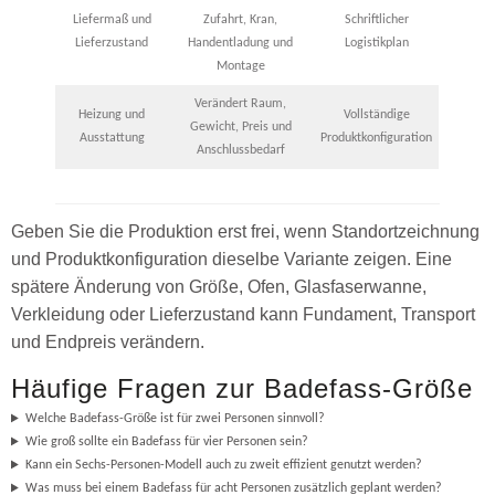
Liefermaß und
Zufahrt, Kran,
Schriftlicher
Lieferzustand
Handentladung und
Logistikplan
Montage
Verändert Raum,
Heizung und
Vollständige
Gewicht, Preis und
Ausstattung
Produktkonfiguration
Anschlussbedarf
Geben Sie die Produktion erst frei, wenn Standortzeichnung
und Produktkonfiguration dieselbe Variante zeigen. Eine
spätere Änderung von Größe, Ofen, Glasfaserwanne,
Verkleidung oder Lieferzustand kann Fundament, Transport
und Endpreis verändern.
Häufige Fragen zur Badefass-Größe
Welche Badefass-Größe ist für zwei Personen sinnvoll?
Wie groß sollte ein Badefass für vier Personen sein?
Kann ein Sechs-Personen-Modell auch zu zweit effizient genutzt werden?
Was muss bei einem Badefass für acht Personen zusätzlich geplant werden?