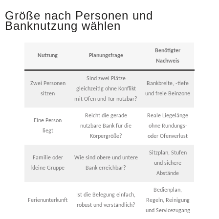
Größe nach Personen und
Banknutzung wählen
Benötigter
Nutzung
Planungsfrage
Nachweis
Sind zwei Plätze
Zwei Personen
Bankbreite, -tiefe
gleichzeitig ohne Konflikt
sitzen
und freie Beinzone
mit Ofen und Tür nutzbar?
Reicht die gerade
Reale Liegelänge
Eine Person
nutzbare Bank für die
ohne Rundungs-
liegt
Körpergröße?
oder Ofenverlust
Sitzplan, Stufen
Familie oder
Wie sind obere und untere
und sichere
kleine Gruppe
Bank erreichbar?
Abstände
Bedienplan,
Ist die Belegung einfach,
Ferienunterkunft
Regeln, Reinigung
robust und verständlich?
und Servicezugang