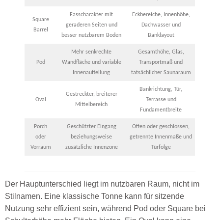
Fasscharakter mit
Eckbereiche, Innenhöhe,
Square
geraderen Seiten und
Dachwasser und
Barrel
besser nutzbarem Boden
Banklayout
Mehr senkrechte
Gesamthöhe, Glas,
Pod
Wandfläche und variable
Transportmaß und
Innenaufteilung
tatsächlicher Saunaraum
Bankrichtung, Tür,
Gestreckter, breiterer
Oval
Terrasse und
Mittelbereich
Fundamentbreite
Porch
Geschützter Eingang
Offen oder geschlossen,
oder
beziehungsweise
getrennte Innenmaße und
Vorraum
zusätzliche Innenzone
Türfolge
Der Hauptunterschied liegt im nutzbaren Raum, nicht im
Stilnamen. Eine klassische Tonne kann für sitzende
Nutzung sehr effizient sein, während Pod oder Square bei