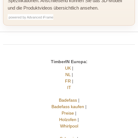
Spezifikationen. Anschließend können Sie das 3D-Modell
und die Produktvideos übersichtlich ansehen.
powered by Advanced iFrame
TimberIN Europa:
UK
|
NL
|
FR
|
IT
Badefass
|
Badefass kaufen
|
Preise
|
Holzofen
|
Whirlpool