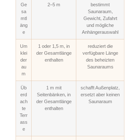
Ge
2–5 m
bestimmt
sa
Saunaraum,
mtl
Gewicht, Zufahrt
äng
und mögliche
e
Anhängerauswahl
Um
1 oder 1,5 m, in
reduziert die
klei
der Gesamtlänge
verfügbare Länge
der
enthalten
des beheizten
au
Saunaraums
m
Üb
1 m mit
schafft Außenplatz,
erd
Seitenbänken, in
ersetzt aber keinen
ach
der Gesamtlänge
Saunaraum
te
enthalten
Terr
ass
e