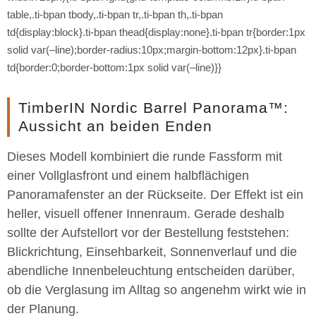
table,.ti-bpan tbody,.ti-bpan tr,.ti-bpan th,.ti-bpan
td{display:block}.ti-bpan thead{display:none}.ti-bpan tr{border:1px
solid var(–line);border-radius:10px;margin-bottom:12px}.ti-bpan
td{border:0;border-bottom:1px solid var(–line)}}
TimberIN Nordic Barrel Panorama™:
Aussicht an beiden Enden
Dieses Modell kombiniert die runde Fassform mit
einer Vollglasfront und einem halbflächigen
Panoramafenster an der Rückseite. Der Effekt ist ein
heller, visuell offener Innenraum. Gerade deshalb
sollte der Aufstellort vor der Bestellung feststehen:
Blickrichtung, Einsehbarkeit, Sonnenverlauf und die
abendliche Innenbeleuchtung entscheiden darüber,
ob die Verglasung im Alltag so angenehm wirkt wie in
der Planung.