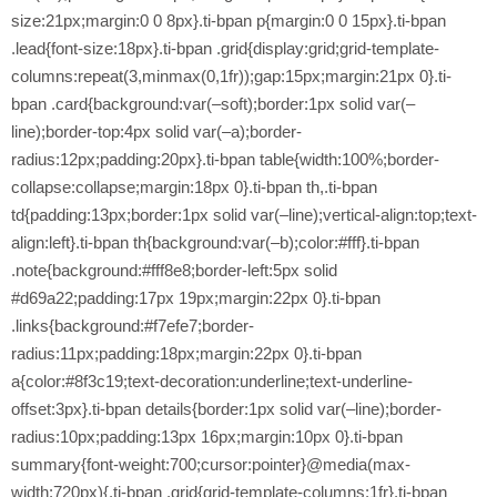
size:21px;margin:0 0 8px}.ti-bpan p{margin:0 0 15px}.ti-bpan
.lead{font-size:18px}.ti-bpan .grid{display:grid;grid-template-
columns:repeat(3,minmax(0,1fr));gap:15px;margin:21px 0}.ti-
bpan .card{background:var(–soft);border:1px solid var(–
line);border-top:4px solid var(–a);border-
radius:12px;padding:20px}.ti-bpan table{width:100%;border-
collapse:collapse;margin:18px 0}.ti-bpan th,.ti-bpan
td{padding:13px;border:1px solid var(–line);vertical-align:top;text-
align:left}.ti-bpan th{background:var(–b);color:#fff}.ti-bpan
.note{background:#fff8e8;border-left:5px solid
#d69a22;padding:17px 19px;margin:22px 0}.ti-bpan
.links{background:#f7efe7;border-
radius:11px;padding:18px;margin:22px 0}.ti-bpan
a{color:#8f3c19;text-decoration:underline;text-underline-
offset:3px}.ti-bpan details{border:1px solid var(–line);border-
radius:10px;padding:13px 16px;margin:10px 0}.ti-bpan
summary{font-weight:700;cursor:pointer}@media(max-
width:720px){.ti-bpan .grid{grid-template-columns:1fr}.ti-bpan