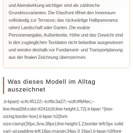
und Abendwirkung wichtiger sind als zahlreiche
Grundrissvarianten. Die Glasfront öffnet den Innenraum
vollständig zur Terrasse; das rückwärtige Halbpanorama
rahmt Landschaft oder Garten. Die exakte
Personenangabe, Außenbreite, Höhe und das Gewicht sind
in den zugänglichen Textdaten nicht belastbar ausgewiesen
und werden deshalb vor Fundament- und Transportplanung
aus der finalen Zeichnung übernommen.
Was dieses Modell im Alltag
auszeichnet
.ti-bpan{–a:#c45122;–b:#6c3a27;–soft:#fbf4ec;–
line:#ead2bf;color:#241b16;line-height:1.72}.ti-bpan *{box-
sizing:border-box}.ti-bpan h2{font-
size:clamp(26px,3vw,38px);line-height:1.2;border-left:5px solid
var(–a);padding-left:16px;margin:34px 0 16px}.ti-bpan h3{font-