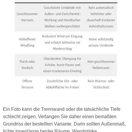
Geschützte Umkleide mit
Kein automatisch
Geschlossener
Außen- und Zwischentür;
beheizter oder
Vorraum
Kleidung und Handtücher
dauerhaft trockener
bleiben wettergeschützt
Aufenthaltsraum
Reduziert Wind am Eingang
Halboffener
Keine vollständig
und schützt teilweise vor
Windfang
private Umkleide
Niederschlag
Überdeckter Übergang für
Porch oder
Kein geschlossener
Schuhe, kurze Pause und
Vordach
Nebenraum
einen trockeneren Einstieg
Offene
Zusätzliche Sitz- oder
Kein Wärme- oder
Terrasse
Abkühlfläche im Freien
Sichtschutz
Ein Foto kann die Trennwand oder die tatsächliche Tiefe
schlecht zeigen. Verlangen Sie daher einen bemaßten
Grundriss der bestellten Variante. Darin sollten Außenmaß,
lichte Innenlänge beider Räume, Wandstärke,