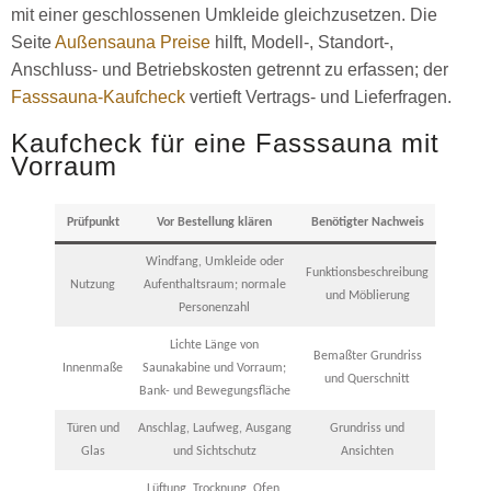
mit einer geschlossenen Umkleide gleichzusetzen. Die
Seite
Außensauna Preise
hilft, Modell-, Standort-,
Anschluss- und Betriebskosten getrennt zu erfassen; der
Fasssauna-Kaufcheck
vertieft Vertrags- und Lieferfragen.
Kaufcheck für eine Fasssauna mit
Vorraum
Prüfpunkt
Vor Bestellung klären
Benötigter Nachweis
Windfang, Umkleide oder
Funktionsbeschreibung
Nutzung
Aufenthaltsraum; normale
und Möblierung
Personenzahl
Lichte Länge von
Bemaßter Grundriss
Innenmaße
Saunakabine und Vorraum;
und Querschnitt
Bank- und Bewegungsfläche
Türen und
Anschlag, Laufweg, Ausgang
Grundriss und
Glas
und Sichtschutz
Ansichten
Lüftung, Trocknung, Ofen,