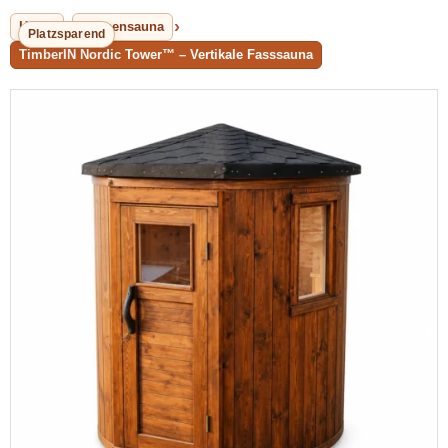
Home
Aussensauna
Platzsparend
TimberIN Nordic Tower™ – Vertikale Fasssauna