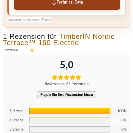
Technical Data
powered by Advanced iFrame
powered by Advanced iFrame
powered by Advanced iFrame
1 Rezension für
TimberIN Nordic
Terrace™ 160 Electric
Powered by
5,0
Basierend auf 1 Rezension
Fügen Sie Ihre Rezension hinzu
5 Sterne
100%
4 Sterne
0%
3 Sterne
0%