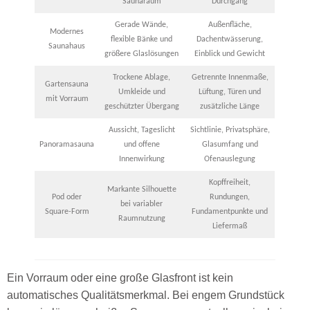
Saunaraum
Durchgang
Gerade Wände,
Außenfläche,
Modernes
flexible Bänke und
Dachentwässerung,
Saunahaus
größere Glaslösungen
Einblick und Gewicht
Trockene Ablage,
Getrennte Innenmaße,
Gartensauna
Umkleide und
Lüftung, Türen und
mit Vorraum
geschützter Übergang
zusätzliche Länge
Aussicht, Tageslicht
Sichtlinie, Privatsphäre,
Panoramasauna
und offene
Glasumfang und
Innenwirkung
Ofenauslegung
Kopffreiheit,
Markante Silhouette
Pod oder
Rundungen,
bei variabler
Square-Form
Fundamentpunkte und
Raumnutzung
Liefermaß
Ein Vorraum oder eine große Glasfront ist kein
automatisches Qualitätsmerkmal. Bei engem Grundstück