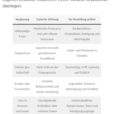
überlegen.
Verglasung
Typische Wirkung
Vor Bestellung prüfen
Maximales Panorama
Bankanschluss,
Vollständige
und sehr offener
Privatsphäre, Reinigung und
Front
Innenraum
Heizfreigabe
Aussicht mit mehr
Unter- und Oberkante in
Teilglasfront
geschlossener
Sitzhöhe
Wandfläche
Glastür plus
Mehr Licht an der
Türanschlag, Griff, Laufweg
Seitenfeld
Eingangsseite
und Einblick
Gezielter
Rundes oder
Augenhöhe, Rahmen,
Bildausschnitt und
Formfenster
Befestigung und Sichtfeld
starke Gestaltung
Glas in
Durchgehende
Unterschiedliche
Vorraum
Architektur über
Temperaturen, Türen und
und Sauna
mehrere Zonen
Reinigungszugänge