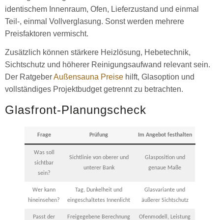
identischem Innenraum, Ofen, Lieferzustand und einmal
Teil-, einmal Vollverglasung. Sonst werden mehrere
Preisfaktoren vermischt.
Zusätzlich können stärkere Heizlösung, Hebetechnik,
Sichtschutz und höherer Reinigungsaufwand relevant sein.
Der Ratgeber
Außensauna Preise
hilft, Glasoption und
vollständiges Projektbudget getrennt zu betrachten.
Glasfront-Planungscheck
Frage
Prüfung
Im Angebot festhalten
Was soll
Sichtlinie von oberer und
Glasposition und
sichtbar
unterer Bank
genaue Maße
sein?
Wer kann
Tag, Dunkelheit und
Glasvariante und
hineinsehen?
eingeschaltetes Innenlicht
äußerer Sichtschutz
Passt der
Freigegebene Berechnung
Ofenmodell, Leistung