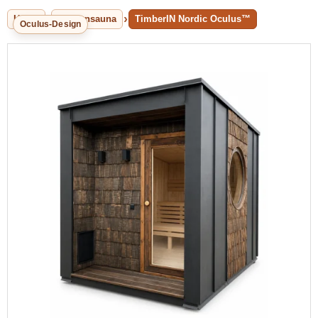
Home
Aussensauna
TimberIN Nordic Oculus™
Oculus-Design