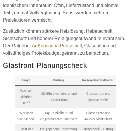
identischem Innenraum, Ofen, Lieferzustand und einmal
Teil-, einmal Vollverglasung. Sonst werden mehrere
Preisfaktoren vermischt.
Zusätzlich können stärkere Heizlösung, Hebetechnik,
Sichtschutz und höherer Reinigungsaufwand relevant sein.
Der Ratgeber
Außensauna Preise
hilft, Glasoption und
vollständiges Projektbudget getrennt zu betrachten.
Glasfront-Planungscheck
Frage
Prüfung
Im Angebot festhalten
Was soll
Sichtlinie von oberer und
Glasposition und
sichtbar
unterer Bank
genaue Maße
sein?
Wer kann
Tag, Dunkelheit und
Glasvariante und
hineinsehen?
eingeschaltetes Innenlicht
äußerer Sichtschutz
Passt der
Freigegebene Berechnung
Ofenmodell, Leistung