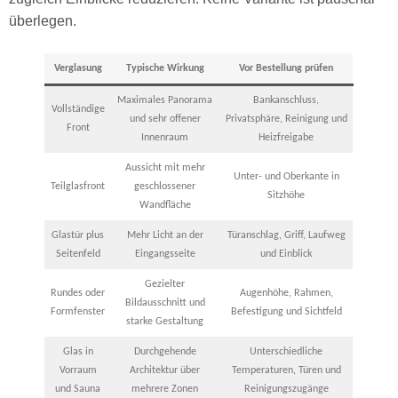
überlegen.
Verglasung
Typische Wirkung
Vor Bestellung prüfen
Maximales Panorama
Bankanschluss,
Vollständige
und sehr offener
Privatsphäre, Reinigung und
Front
Innenraum
Heizfreigabe
Aussicht mit mehr
Unter- und Oberkante in
Teilglasfront
geschlossener
Sitzhöhe
Wandfläche
Glastür plus
Mehr Licht an der
Türanschlag, Griff, Laufweg
Seitenfeld
Eingangsseite
und Einblick
Gezielter
Rundes oder
Augenhöhe, Rahmen,
Bildausschnitt und
Formfenster
Befestigung und Sichtfeld
starke Gestaltung
Glas in
Durchgehende
Unterschiedliche
Vorraum
Architektur über
Temperaturen, Türen und
und Sauna
mehrere Zonen
Reinigungszugänge