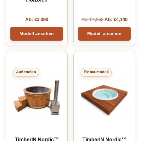
Ab:
€
3,090
Ab:
€
4,968
Ab:
€
4,140
Modell ansehen
Modell ansehen
Außenofen
Einbaumodell
TimberIN Nordic™
TimberIN Nordic™