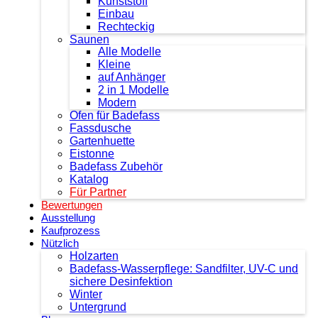
Kunststoff
Einbau
Rechteckig
Saunen
Alle Modelle
Kleine
auf Anhänger
2 in 1 Modelle
Modern
Ofen für Badefass
Fassdusche
Gartenhuette
Eistonne
Badefass Zubehör
Katalog
Für Partner
Bewertungen
Ausstellung
Kaufprozess
Nützlich
Holzarten
Badefass-Wasserpflege: Sandfilter, UV-C und
sichere Desinfektion
Winter
Untergrund