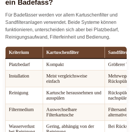
ein Badefass?
Für Badefässer werden vor allem Kartuschenfilter und
Sandfilteranlagen verwendet. Beide Systeme können
funktionieren, unterscheiden sich aber bei Platzbedarf,
Reinigungsaufwand, Filterfeinheit und Bedienung.
Kriterium
Kartuschenfilter
Sandfiltera
Platzbedarf
Kompakt
Größerer Tec
Installation
Meist vergleichsweise
Mehrwegevent
einfach
Rückspülmög
Reinigung
Kartusche herausnehmen und
Rückspülen 
ausspülen
nachspülen
Filtermedium
Auswechselbare
Filtersand, F
Filterkartusche
alternatives
Wasserverlust
Gering, abhängig von der
Bei Rückspül
bei Reinigung
Reinigung