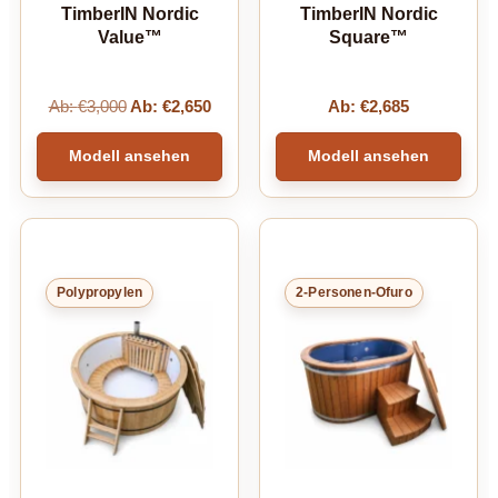
TimberIN Nordic
TimberIN Nordic
Value™
Square™
Ab:
€
3,000
Ab:
€
2,650
Ab:
€
2,685
Modell ansehen
Modell ansehen
Polypropylen
2-Personen-Ofuro