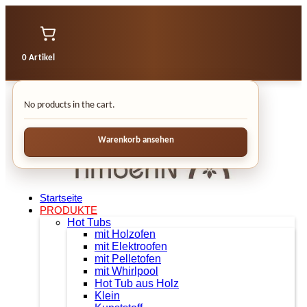
0 Artikel
No products in the cart.
Warenkorb ansehen
Startseite
PRODUKTE
Hot Tubs
mit Holzofen
mit Elektroofen
mit Pelletofen
mit Whirlpool
Hot Tub aus Holz
Klein