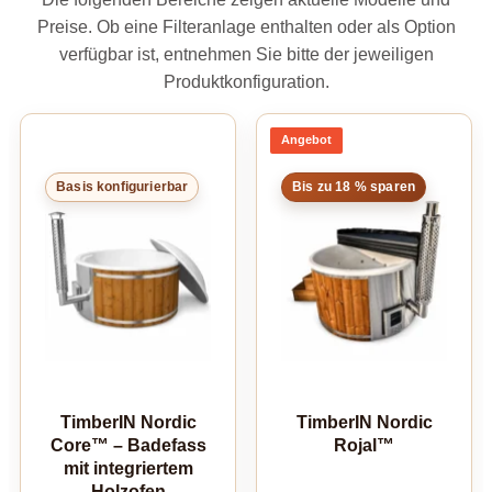
Preise. Ob eine Filteranlage enthalten oder als Option
verfügbar ist, entnehmen Sie bitte der jeweiligen
Produktkonfiguration.
Angebot
Produkt
im
Angebot
Basis konfigurierbar
Bis zu 18 % sparen
TimberIN Nordic
TimberIN Nordic
Core™ – Badefass
Rojal™
mit integriertem
Holzofen