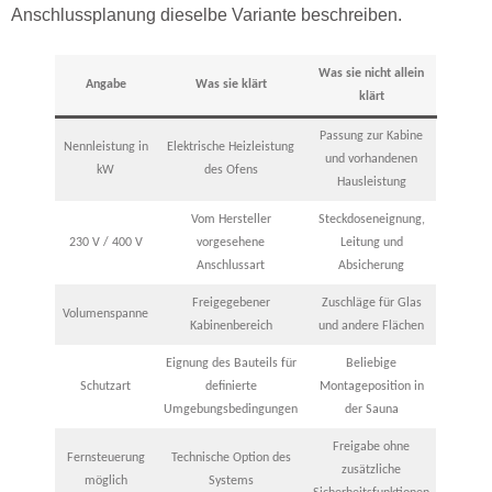
Anschlussplanung dieselbe Variante beschreiben.
Was sie nicht allein
Angabe
Was sie klärt
klärt
Passung zur Kabine
Nennleistung in
Elektrische Heizleistung
und vorhandenen
kW
des Ofens
Hausleistung
Vom Hersteller
Steckdoseneignung,
230 V / 400 V
vorgesehene
Leitung und
Anschlussart
Absicherung
Freigegebener
Zuschläge für Glas
Volumenspanne
Kabinenbereich
und andere Flächen
Eignung des Bauteils für
Beliebige
Schutzart
definierte
Montageposition in
Umgebungsbedingungen
der Sauna
Freigabe ohne
Fernsteuerung
Technische Option des
zusätzliche
möglich
Systems