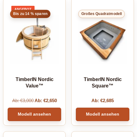
ANGEBOT
PRODUKT
Bis zu 14 % sparen
Großes Quadratmodell
IM
ANGEBOT
TimberIN Nordic
TimberIN Nordic
Value™
Square™
Ab:
€
3,000
Ab:
€
2,650
Ab:
€
2,685
Modell ansehen
Modell ansehen