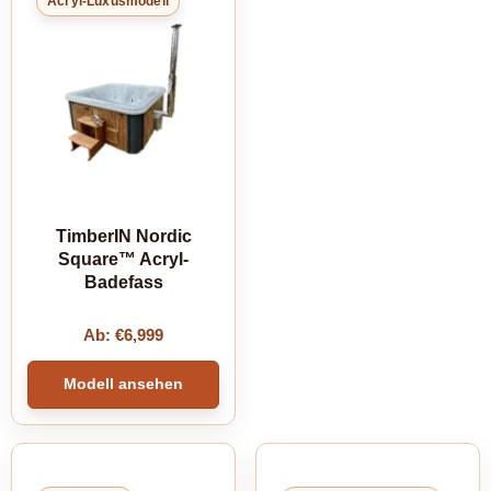
Acryl-Luxusmodell
TimberIN Nordic
Square™ Acryl-
Badefass
Ab:
€
6,999
Modell ansehen