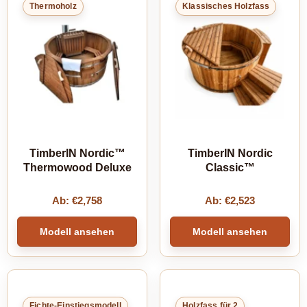
Thermoholz
Klassisches Holzfass
TimberIN Nordic™
TimberIN Nordic
Thermowood Deluxe
Classic™
Ab:
€
2,758
Ab:
€
2,523
Modell ansehen
Modell ansehen
Fichte-Einstiegsmodell
Holzfass für 2