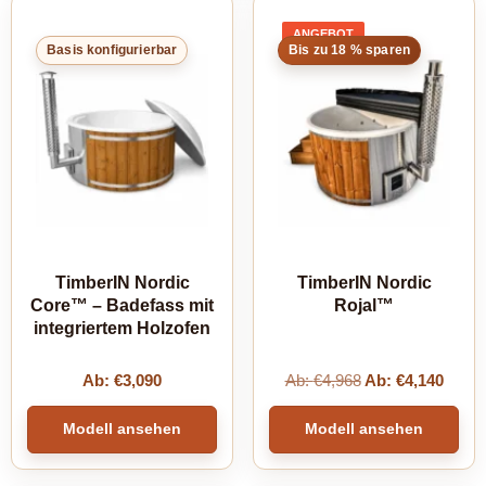
ANGEBOT
PRODUKT
Basis konfigurierbar
Bis zu 18 % sparen
IM
ANGEBOT
TimberIN Nordic
TimberIN Nordic
Core™ – Badefass mit
Rojal™
integriertem Holzofen
Ab:
€
3,090
Ab:
€
4,968
Ab:
€
4,140
Modell ansehen
Modell ansehen