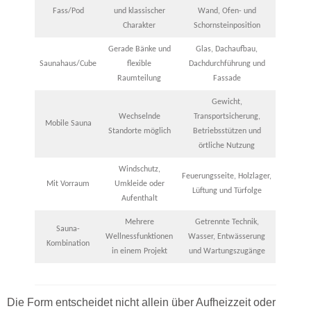
Fass/Pod
und klassischer
Wand, Ofen- und
Charakter
Schornsteinposition
Gerade Bänke und
Glas, Dachaufbau,
Saunahaus/Cube
flexible
Dachdurchführung und
Raumteilung
Fassade
Gewicht,
Wechselnde
Transportsicherung,
Mobile Sauna
Standorte möglich
Betriebsstützen und
örtliche Nutzung
Windschutz,
Feuerungsseite, Holzlager,
Mit Vorraum
Umkleide oder
Lüftung und Türfolge
Aufenthalt
Mehrere
Getrennte Technik,
Sauna-
Wellnessfunktionen
Wasser, Entwässerung
Kombination
in einem Projekt
und Wartungszugänge
Die Form entscheidet nicht allein über Aufheizzeit oder