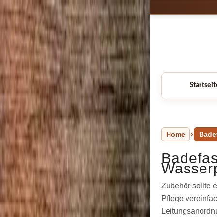
Startseit
Home
Bade
Badefas
Wasserp
Zubehör sollte 
Pflege vereinf
Leitungsanordn