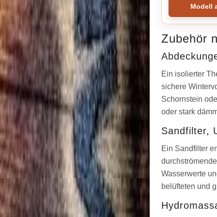
Modell 
Zubehör 
Abdeckung
Ein isolierter 
sichere Winterv
Schornstein oder
oder stark däm
Sandfilter,
Ein Sandfilter e
durchströmende 
Wasserwerte und
belüfteten und 
Hydromassa