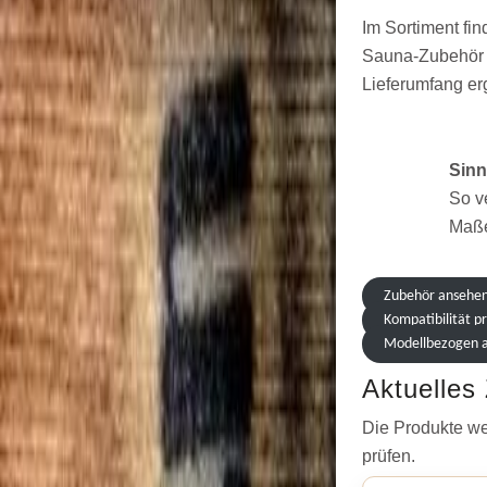
Im Sortiment fi
Sauna-Zubehör u
Lieferumfang er
Sinn
So v
Maße
Zubehör ansehe
Kompatibilität p
Modellbezogen 
Aktuelles
Die Produkte we
prüfen.