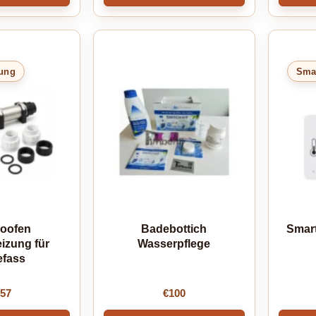
zung
Sma
roofen
Badebottich
Smar
izung für
Wasserpflege
fass
57
€
100