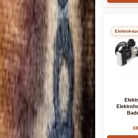
Elektrohei
Elekt
Elektrohe
Bade
€
8