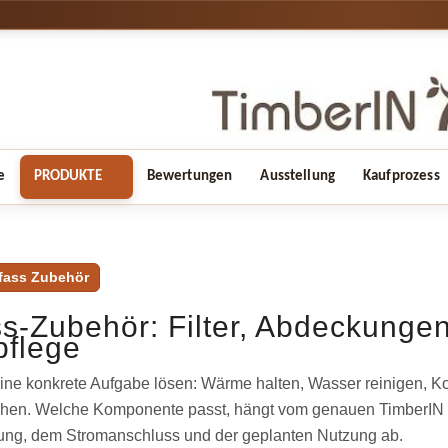
e
PRODUKTE
Bewertungen
Ausstellung
Kaufprozess
fass Zubehör
s-Zubehör: Filter, Abdeckunge
flege
eine konkrete Aufgabe lösen: Wärme halten, Wasser reinigen, K
achen. Welche Komponente passt, hängt vom genauen TimberIN 
ung, dem Stromanschluss und der geplanten Nutzung ab.