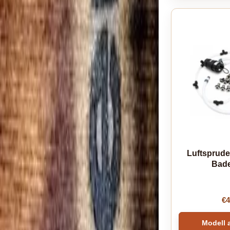
Luftsprude
Bade
€
4
Modell 