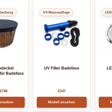
bdeckung
UV-Wasserpflege
LED
deckel
UV Filter Badefass
LE
ür Badefass
€
746
€
247
ansehen
Modell ansehen
M