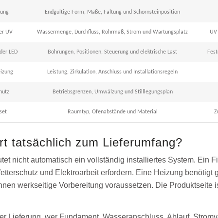
ung
Endgültige Form, Maße, Faltung und Schornsteinposition
der UV
Wassermenge, Durchfluss, Rohrmaß, Strom und Wartungsplatz
UV 
der LED
Bohrungen, Positionen, Steuerung und elektrische Last
Fest
eizung
Leistung, Zirkulation, Anschluss und Installationsregeln
hutz
Betriebsgrenzen, Umwälzung und Stilllegungsplan
set
Raumtyp, Ofenabstände und Material
Z
t tatsächlich zum Lieferumfang?
et nicht automatisch ein vollständig installiertes System. Ein 
etterschutz und Elektroarbeit erfordern. Eine Heizung benöti
en werkseitige Vorbereitung voraussetzen. Die Produktseite ist 
der Lieferung, wer Fundament, Wasseranschluss, Ablauf, Stromv