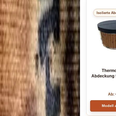
Isolierte A
Thermo
Abdeckung f
Ab:
Modell 