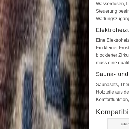
Wasserdüsen, Lu
Steuerung beein
Wartungszugang.
Elektroheiz
Eine Elektrohei
Ein kleiner Fros
blockierter Zir
muss eine qualif
Sauna- und
Saunasets, Ther
Holzteile aus d
Komfortfunktion,
Kompatibi
Zubeh