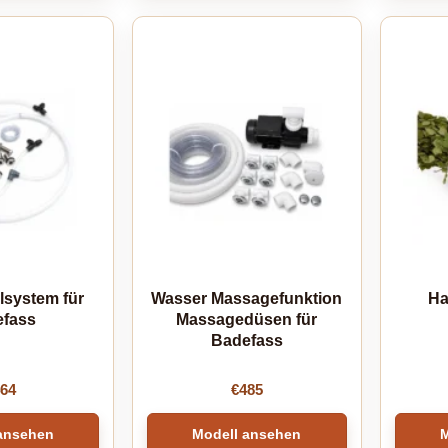
lsystem für
Wasser Massagefunktion
Ha
fass
Massagedüsen für
Badefass
64
€
485
ansehen
Modell ansehen
M