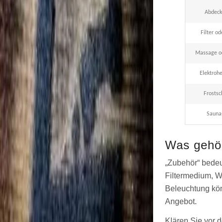
Abdeck
Filter o
Massage o
Elektroh
Frostsc
Sauna
Was gehör
„Zubehör“ bedeut
Filtermedium, W
Beleuchtung könn
Angebot.
Klären Sie vor 