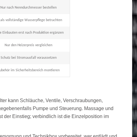
Nur nach Nenndurchmesser bestellen
als vollständige Wasserpflege betrachten
e Einbauten erst nach Produktion ergänzen
Nur den Heizerpreis vergleichen
Schutz bei Stromausfall voraussetzen
ubehör im Sicherheitsbereich montieren
Filter kann Schläuche, Ventile, Verschraubungen,
gt gegebenenfalls Pumpe und Steuerung. Massage und
der Einstieg; verbindlich ist die Einzelposition im
ersorgung und Technikbox vorbereitet, wer entlädt und