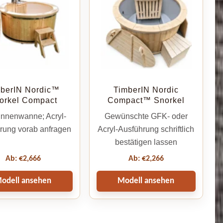
berIN Nordic™
TimberIN Nordic
orkel Compact
Compact™ Snorkel
nnenwanne; Acryl-
Gewünschte GFK- oder
rung vorab anfragen
Acryl-Ausführung schriftlich
bestätigen lassen
Ab:
€
2,666
Ab:
€
2,266
odell ansehen
Modell ansehen