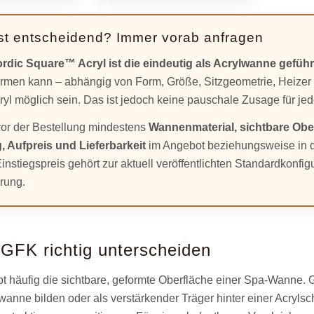
ist entscheidend? Immer vorab anfragen
rdic Square™ Acryl ist die eindeutig als Acrylwanne gefüh
ormen kann – abhängig von Form, Größe, Sitzgeometrie, Heizer
yl möglich sein. Das ist jedoch keine pauschale Zusage für jed
vor der Bestellung mindestens
Wannenmaterial, sichtbare Ober
, Aufpreis und Lieferbarkeit
im Angebot beziehungsweise in der
instiegspreis gehört zur aktuell veröffentlichten Standardkonfig
rung.
 GFK richtig unterscheiden
bt häufig die sichtbare, geformte Oberfläche einer Spa-Wanne. G
wanne bilden oder als verstärkender Träger hinter einer Acrylsc