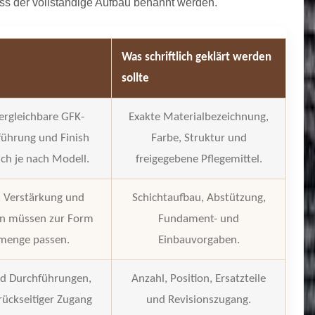
uss der vollständige Aufbau benannt werden.
Was schriftlich geklärt werden
sollte
ergleichbare GFK-
Exakte Materialbezeichnung,
führung und Finish
Farbe, Struktur und
ch je nach Modell.
freigegebene Pflegemittel.
 Verstärkung und
Schichtaufbau, Abstützung,
on müssen zur Form
Fundament- und
menge passen.
Einbauvorgaben.
nd Durchführungen,
Anzahl, Position, Ersatzteile
ückseitiger Zugang
und Revisionszugang.