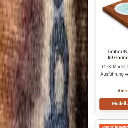
TimberIN
InGround
GFK-Modellfa
Ausführung v
Ab:
€
Modell 
Material bestätig