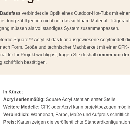
-Badefass
verbindet die Optik eines Outdoor-Hot-Tubs mit einer
eidung zählt jedoch nicht nur das sichtbare Material: Trägerau
gang müssen als vollständiges System zusammenpassen.
ordic Square™ Acryl ist das klar ausgewiesene Acrylmodell di
 nach Form, Größe und technischer Machbarkeit mit einer GFK
ial für Ihr Projekt wichtig ist, fragen Sie deshalb
immer vor der
 schriftlich bestätigen.
In Kürze:
Acryl serienmäßig:
Square Acryl steht an erster Stelle
Weitere Modelle:
GFK oder Acryl kann projektbezogen mögli
Verbindlich:
Wannenart, Farbe, Maße und Aufpreis schriftlich
Preis:
Karten zeigen die veröffentlichte Standardkonfiguratio