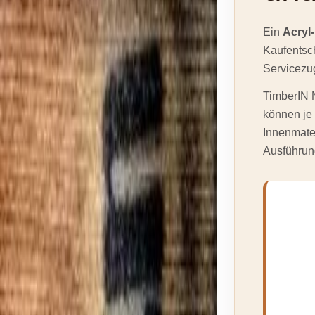
Ein
Acryl
Kaufentsch
Servicezu
TimberIN N
können je
Innenmater
Ausführung