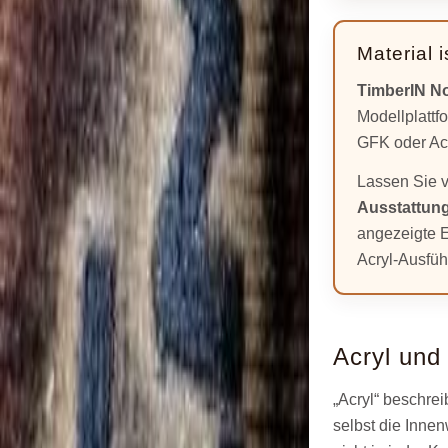
Material 
TimberIN No
Modellplattf
GFK oder Acr
Lassen Sie 
Ausstattung
angezeigte E
Acryl-Ausfüh
Acryl und
„Acryl“ beschrei
selbst die Innen