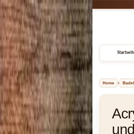
Startseit
Home
Bade
Acr
und