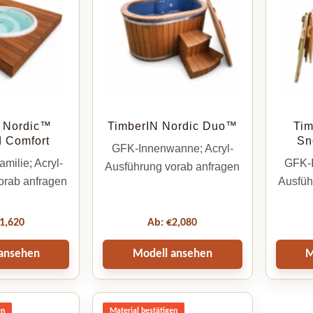
 Nordic™
TimberIN Nordic Duo™
Tim
 Comfort
Sn
GFK-Innenwanne; Acryl-
milie; Acryl-
GFK-I
Ausführung vorab anfragen
orab anfragen
Ausfüh
1,620
Ab:
€
2,080
ansehen
Modell ansehen
M
en
Material bestätigen