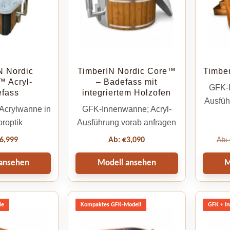
N Nordic
TimberIN Nordic Core™
Timbe
 Acryl-
– Badefass mit
GFK-I
fass
integriertem Holzofen
Ausfüh
Acrylwanne in
GFK-Innenwanne; Acryl-
roptik
Ausführung vorab anfragen
6,999
Ab:
€
3,090
Ab:
ansehen
Modell ansehen
M
le
Kompaktes GFK-Modell
GFK + I