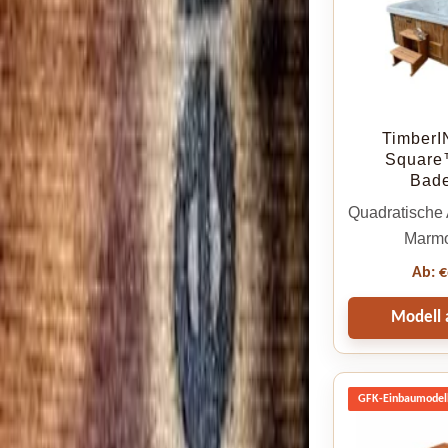
TimberI
Square™
Bade
Quadratische 
Marmo
Ab:
€
Modell 
GFK-Einbaumodel