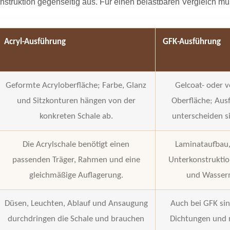
Konstruktion gegenseitig aus. Für einen belastbaren Vergleich m
Acryl-Ausführung
GFK-Ausführung
Geformte Acryloberfläche; Farbe, Glanz
Gelcoat- oder v
und Sitzkonturen hängen von der
Oberfläche; Aus
konkreten Schale ab.
unterscheiden si
Die Acrylschale benötigt einen
Laminataufbau,
passenden Träger, Rahmen und eine
Unterkonstrukti
gleichmäßige Auflagerung.
und Wasser
Düsen, Leuchten, Ablauf und Ansaugung
Auch bei GFK si
durchdringen die Schale und brauchen
Dichtungen und r