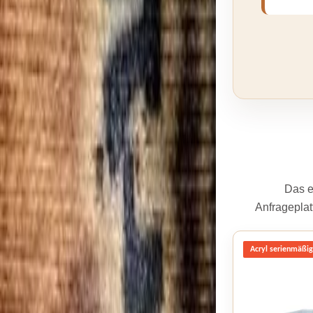
Das e
Anfrageplat
Acryl serienmäßi