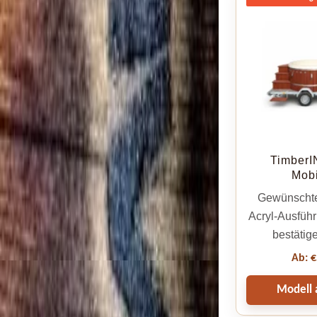
TimberI
Mob
Gewünschte
Acryl-Ausführu
bestätig
Ab:
€
Modell 