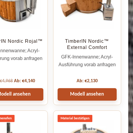
rIN Nordic Rojal™
TimberIN Nordic™
External Comfort
nnenwanne; Acryl-
GFK-Innenwanne; Acryl-
rung vorab anfragen
Ausführung vorab anfragen
€
4,968
Ab:
€
4,140
Ab:
€
2,130
odell ansehen
Modell ansehen
nnenofen
Material bestätigen