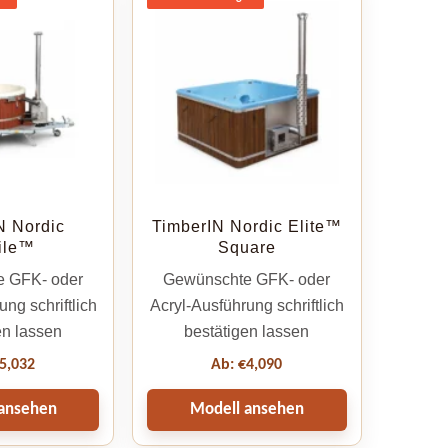
N Nordic
TimberIN Nordic Elite™
ile™
Square
 GFK- oder
Gewünschte GFK- oder
ng schriftlich
Acryl-Ausführung schriftlich
en lassen
bestätigen lassen
5,032
Ab:
€
4,090
ansehen
Modell ansehen