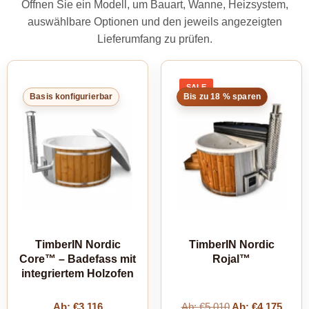
Öffnen Sie ein Modell, um Bauart, Wanne, Heizsystem,
auswählbare Optionen und den jeweils angezeigten
Lieferumfang zu prüfen.
SALE
PRODUCT
Basis konfigurierbar
Bis zu 18 % sparen
ON
SALE
TimberIN Nordic
TimberIN Nordic
Core™ – Badefass mit
Rojal™
integriertem Holzofen
Ab:
€
3,116
Ab:
€
5,010
Ab:
€
4,175