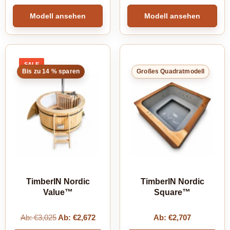
Modell ansehen
Modell ansehen
SALE
PRODUCT
Bis zu 14 % sparen
Großes Quadratmodell
ON
SALE
TimberIN Nordic
TimberIN Nordic
Value™
Square™
Ab:
€
3,025
Ab:
€
2,672
Ab:
€
2,707