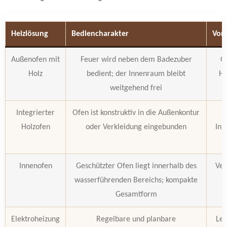
Heizlösung
Bediencharakter
Vor 
Außenofen mit
Feuer wird neben dem Badezuber
G
Holz
bedient; der Innenraum bleibt
Hö
weitgehend frei
Integrierter
Ofen ist konstruktiv in die Außenkontur
T
Holzofen
oder Verkleidung eingebunden
Inn
Innenofen
Geschützter Ofen liegt innerhalb des
Ver
wasserführenden Bereichs; kompakte
Gesamtform
Elektroheizung
Regelbare und planbare
Lei