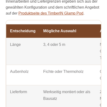
Innenarbeiten und Liefergrenzen ergeben sich aus der
gewählten Konfiguration und dem schriftlichen Angebot
auf der
Produktseite des TimberIN Glamp Pod
.
Entscheidung
Mögliche Auswahl
Aus
Länge
3, 4 oder 5 m
Nutz
Ges
Tra
Außenholz
Fichte oder Thermoholz
Opti
Obe
Lieferform
Werkseitig montiert oder als
Zufa
Bausatz
Mon
Ort