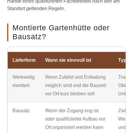
Hände eines qualifizierten Fachbetriebs nach den am
Standort geltenden Regeln.
Montierte Gartenhütte oder
Bausatz?
Lieferform
Wann sie sinnvoll ist
Typisc
Werkseitig
Wenn Zufahrt und Entladung
Transpo
montiert
möglich sind und die Bauzeit
Oberle
vor Ort kurz bleiben soll
Unterg
Bausatz
Wenn der Zugang eng ist
Zwisch
oder qualifizierter Aufbau vor
Werkze
Ort organisiert werden kann
und un