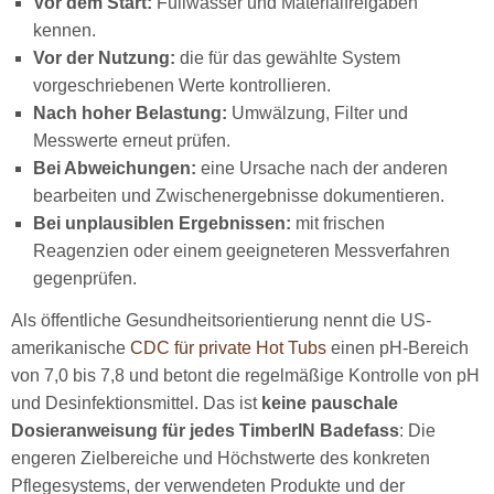
Vor dem Start:
Füllwasser und Materialfreigaben
kennen.
Vor der Nutzung:
die für das gewählte System
vorgeschriebenen Werte kontrollieren.
Nach hoher Belastung:
Umwälzung, Filter und
Messwerte erneut prüfen.
Bei Abweichungen:
eine Ursache nach der anderen
bearbeiten und Zwischenergebnisse dokumentieren.
Bei unplausiblen Ergebnissen:
mit frischen
Reagenzien oder einem geeigneteren Messverfahren
gegenprüfen.
Als öffentliche Gesundheitsorientierung nennt die US-
amerikanische
CDC für private Hot Tubs
einen pH-Bereich
von 7,0 bis 7,8 und betont die regelmäßige Kontrolle von pH
und Desinfektionsmittel. Das ist
keine pauschale
Dosieranweisung für jedes TimberIN Badefass
: Die
engeren Zielbereiche und Höchstwerte des konkreten
Pflegesystems, der verwendeten Produkte und der