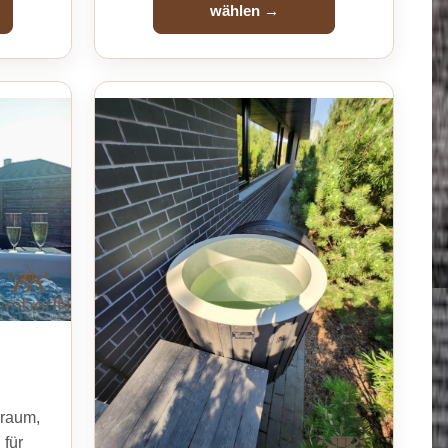
wählen →
uraum,
für