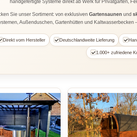
handgefertigte Systeme direkt ab Werk für Privatgärten, F
ken Sie unser Sortiment: von exklusiven
Gartensaunen
und
s
stemen, Außenduschen, Gartenhütten und Kaltwasserbecken – de
Direkt vom Hersteller
Deutschlandweite Lieferung
Hand
1.000+ zufriedene 