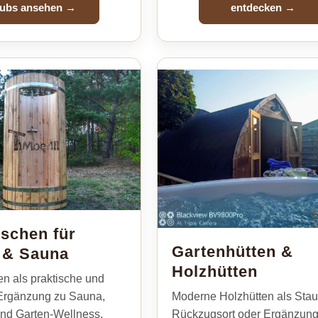
ubs ansehen →
entdecken →
schen für
Gartenhütten &
 & Sauna
Holzhütten
n als praktische und
 Ergänzung zu Sauna,
Moderne Holzhütten als Sta
nd Garten-Wellness.
Rückzugsort oder Ergänzung 