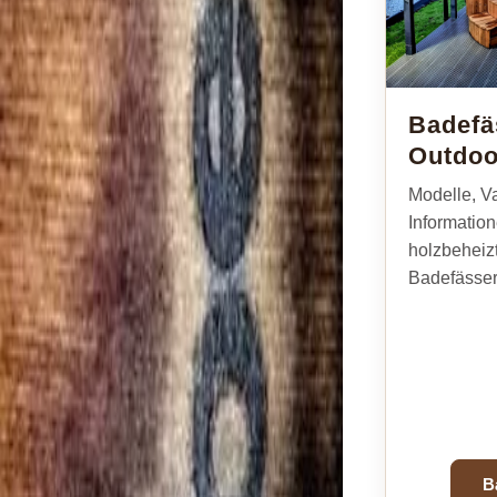
Badefä
Outdoo
Modelle, V
Informatio
holzbeheiz
Badefässer
B