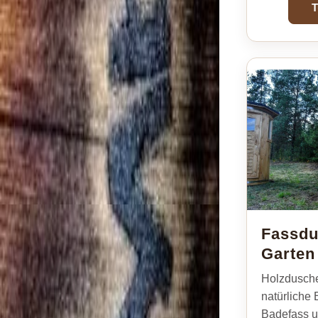
T
Fassdu
Garten
Holzdusche
natürliche
Badefass u