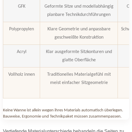
GFK
Geformte Sitze und modellabhängig
Ob
planbare Technikdurchführungen
Polypropylen
Klare Geometrie und anpassbare
Schwe
geschweißte Konstruktion
Acryl
Klar ausgeformte Sitzkonturen und
glatte Oberfläche
Vollholz innen
Traditionelles Materialgefühl mit
Z
meist einfacher Sitzgeometrie
Keine Wanne ist allein wegen ihres Materials automatisch überlegen.
Bauweise, Ergonomie und Technikpaket müssen zusammenpassen.
Vertiefende Materialunterschiede behandeln die Seiten zu