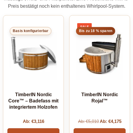
Preis bestätigt noch kein enthaltenes Whirlpool-System.
SALE
PRODUCT
Basis konfigurierbar
Bis zu 18 % sparen
ON
SALE
TimberIN Nordic
TimberIN Nordic
Core™ – Badefass mit
Rojal™
integriertem Holzofen
Ab:
€
3,116
Ab:
€
5,010
Ab:
€
4,175