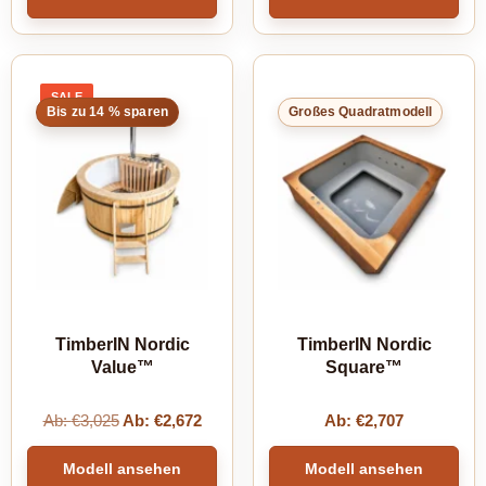
SALE
PRODUCT
Bis zu 14 % sparen
Großes Quadratmodell
ON
SALE
TimberIN Nordic
TimberIN Nordic
Value™
Square™
Ab:
€
3,025
Ab:
€
2,672
Ab:
€
2,707
Modell ansehen
Modell ansehen