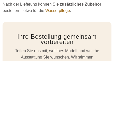
Nach der Lieferung können Sie
zusätzliches Zubehör
bestellen – etwa für die
Wasserpflege
.
Ihre Bestellung gemeinsam
vorbereiten
Teilen Sie uns mit, welches Modell und welche
Ausstattung Sie wünschen. Wir stimmen
Spezifikationen, Extras, Preis und Lieferung mit
Ihnen ab und halten alle vereinbarten Punkte
schriftlich fest.
TimberIN kontaktieren
Badefass-Modelle ansehen