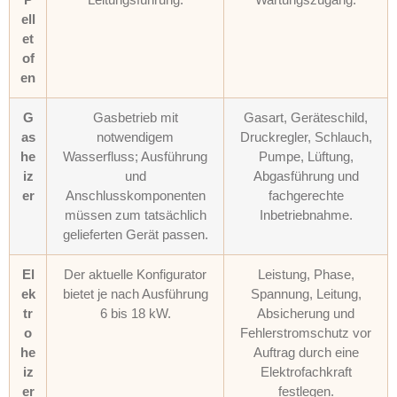
ell
et
of
en
G
Gasbetrieb mit
Gasart, Geräteschild,
as
notwendigem
Druckregler, Schlauch,
he
Wasserfluss; Ausführung
Pumpe, Lüftung,
iz
und
Abgasführung und
er
Anschlusskomponenten
fachgerechte
müssen zum tatsächlich
Inbetriebnahme.
gelieferten Gerät passen.
El
Der aktuelle Konfigurator
Leistung, Phase,
ek
bietet je nach Ausführung
Spannung, Leitung,
tr
6 bis 18 kW.
Absicherung und
o
Fehlerstromschutz vor
he
Auftrag durch eine
iz
Elektrofachkraft
er
festlegen.