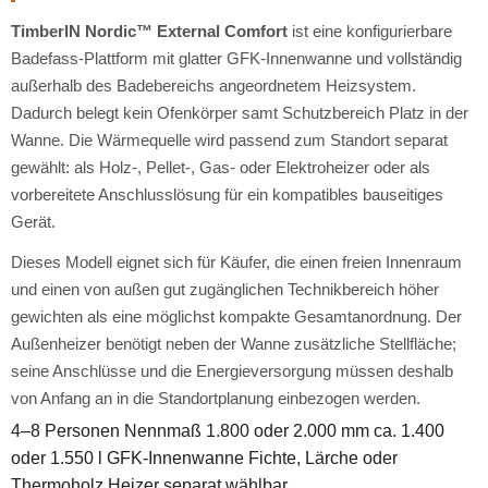
TimberIN Nordic™ External Comfort
ist eine konfigurierbare
Badefass-Plattform mit glatter GFK-Innenwanne und vollständig
außerhalb des Badebereichs angeordnetem Heizsystem.
Dadurch belegt kein Ofenkörper samt Schutzbereich Platz in der
Wanne. Die Wärmequelle wird passend zum Standort separat
gewählt: als Holz-, Pellet-, Gas- oder Elektroheizer oder als
vorbereitete Anschlusslösung für ein kompatibles bauseitiges
Gerät.
Dieses Modell eignet sich für Käufer, die einen freien Innenraum
und einen von außen gut zugänglichen Technikbereich höher
gewichten als eine möglichst kompakte Gesamtanordnung. Der
Außenheizer benötigt neben der Wanne zusätzliche Stellfläche;
seine Anschlüsse und die Energieversorgung müssen deshalb
von Anfang an in die Standortplanung einbezogen werden.
4–8 Personen
Nennmaß 1.800 oder 2.000 mm
ca. 1.400
oder 1.550 l
GFK-Innenwanne
Fichte, Lärche oder
Thermoholz
Heizer separat wählbar