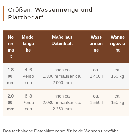
Größen, Wassermenge und
Platzbedarf
Ne
Model
Maße laut
Wass
Wanne
nn
langa
Datenblatt
ermen
ngewic
ma
be
ge
ht
ß
1.8
4–6
innen ca.
ca.
ca.
00
Perso
1.800 mm
außen ca.
1.400 l
150 kg
mm
nen
2.000 mm
2.0
6–8
innen ca.
ca.
ca.
00
Perso
2.030 mm
außen ca.
1.550 l
150 kg
mm
nen
2.250 mm
Das technische Datenblatt nennt für beide Wannen ungefähr