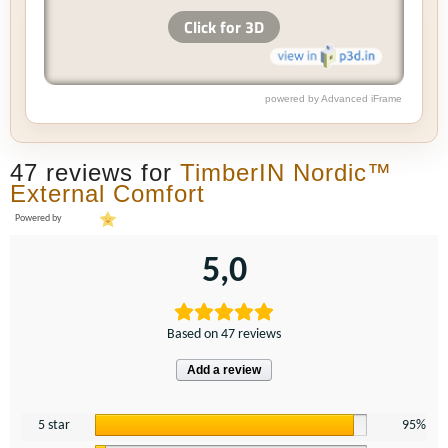
powered by Advanced iFrame
47 reviews for
TimberIN Nordic™
External Comfort
Powered by
5,0
Based on 47 reviews
Add a review
5 star
95%