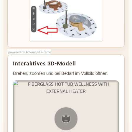
powered by Advanced iFrame
powered by Advanced iFrame
powered by Advanced iFrame
powered by Advanced iFrame
Interaktives 3D-Modell
Drehen, zoomen und bei Bedarf im Vollbild öffnen.