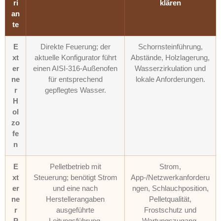
ri
klären
an
te
E
Direkte Feuerung; der
Schornsteinführung,
xt
aktuelle Konfigurator führt
Abstände, Holzlagerung,
er
einen AISI-316-Außenofen
Wasserzirkulation und
ne
für entsprechend
lokale Anforderungen.
r
gepflegtes Wasser.
H
ol
zo
fe
n
E
Pelletbetrieb mit
Strom,
xt
Steuerung; benötigt Strom
App-/Netzwerkanforderu
er
und eine nach
ngen, Schlauchposition,
ne
Herstellerangaben
Pelletqualität,
r
ausgeführte
Frostschutz und
P
Leitungsführung.
Wartungszugang.