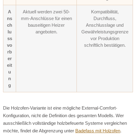
A
Aktuell werden zwei 50-
Kompatibilität,
ns
mm-Anschlüsse für einen
Durchfluss,
ch
bauseitigen Heizer
Anschlusslage und
lu
angeboten.
Gewährleistungsgrenze
ss
vor Produktion
vo
schriftlich bestätigen.
rb
er
eit
u
n
g
Die Holzofen-Variante ist eine mögliche External-Comfort-
Konfiguration, nicht die Definition des gesamten Modells. Wer
ausschließlich vollständige holzbefeuerte Systeme vergleichen
möchte, findet die Abgrenzung unter
Badefass mit Holzofen
.