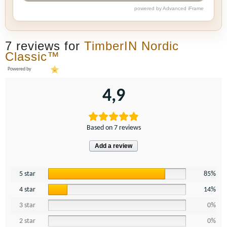
powered by Advanced iFrame
7 reviews for
TimberIN Nordic
Classic™
Powered by
4,9
Based on 7 reviews
Add a review
5 star
85%
4 star
14%
3 star
0%
2 star
0%