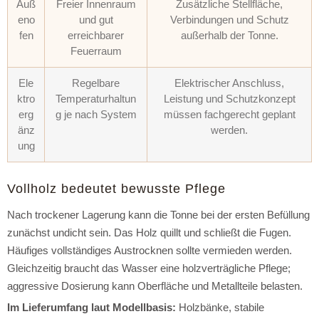
Auß
Freier Innenraum
Zusätzliche Stellfläche,
eno
und gut
Verbindungen und Schutz
fen
erreichbarer
außerhalb der Tonne.
Feuerraum
Ele
Regelbare
Elektrischer Anschluss,
ktro
Temperaturhaltun
Leistung und Schutzkonzept
erg
g je nach System
müssen fachgerecht geplant
änz
werden.
ung
Vollholz bedeutet bewusste Pflege
Nach trockener Lagerung kann die Tonne bei der ersten Befüllung
zunächst undicht sein. Das Holz quillt und schließt die Fugen.
Häufiges vollständiges Austrocknen sollte vermieden werden.
Gleichzeitig braucht das Wasser eine holzverträgliche Pflege;
aggressive Dosierung kann Oberfläche und Metallteile belasten.
Im Lieferumfang laut Modellbasis:
Holzbänke, stabile