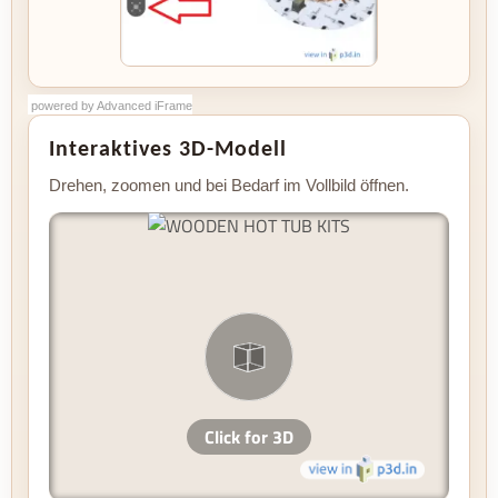
powered by Advanced iFrame
powered by Advanced iFrame
Interaktives 3D-Modell
Drehen, zoomen und bei Bedarf im Vollbild öffnen.