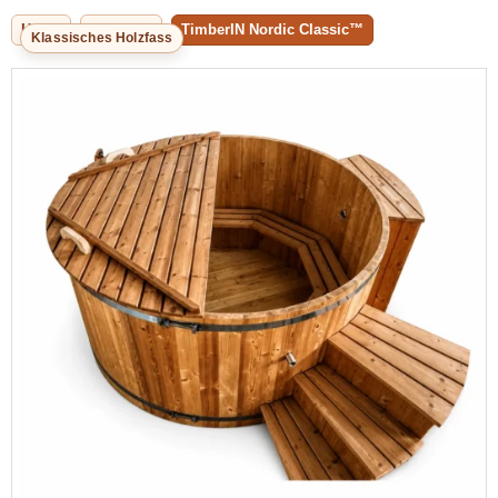
Home
Badefass
TimberIN Nordic Classic™
Klassisches Holzfass