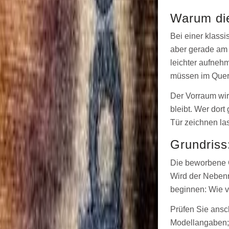
Warum die
Bei einer klass
aber gerade am 
leichter aufnehm
müssen im Quers
Der Vorraum wir
bleibt. Wer dor
Tür zeichnen la
Grundriss
Die beworbene G
Wird der Nebenr
beginnen: Wie v
Prüfen Sie ansc
Modellangaben; 