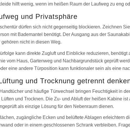
eide hilft wenig, wenn im heißen Raum der Laufweg zu eng ode
ufweg und Privatsphäre
hentür dürfen sich nicht gegenseitig blockieren. Zeichnen Sie 
erson mit Bademantel benötigt. Der Ausgang aus der Saunakabi
 gehören nicht in diesen Weg.
Türfolge kann direkte Zugluft und Einblicke reduzieren, benöti
tlinie vom Haus, Gartenweg und Nachbargrundstück geprüft werd
der eine andere Türposition kann funktionaler sein als eine nac
Lüftung und Trocknung getrennt denke
andtücher und häufige Türwechsel bringen Feuchtigkeit in de
 Lüften und Trocknen. Die Zu- und Abluft der heißen Kabine i
 ungeprüft als einzige Lösung für den Nebenraum dienen.
chen, zugängliche Ecken und belüftete Ablagen erleichtern die 
nwand oder in einem geschlossenen Schrank verbleiben. Fragen