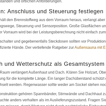
ständen und örtlichen Anforderungen.
en: Anschluss und Steuerung festlegen
 hält den Brennstoffweg aus dem Vorraum heraus, verlangt ab
ngswege, Steuerung und Sensorposition. Große Glasflächen un
er Vorraum wird bei der Leistungsberechnung nicht einfach zu
htschalter und gegebenenfalls Steckdosen sollten vor Produktion
fizierte Hände. Der vertiefende Ratgeber zur
Außensauna mit El
h und Wetterschutz als Gesamtsystem
 Raum verlängert Außenhaut und Dach. Klären Sie Holzart, Ob
ng für die komplette Länge. Ein langer Dachüberstand schützt 
selt werden. Regenwasser sollte weder am Sockel stehen noch
onstruktion gehören Spannbänder, Stirnwände und Dachhaut zur
chte anders verhalten als im Auslieferungszustand. Fragen Si