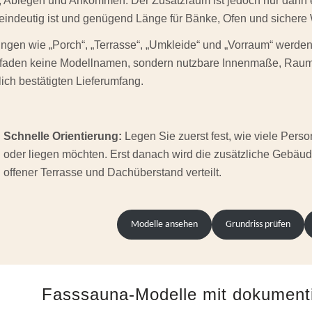
 Ablegen und Ankommen. Der Zusatzraum ist jedoch nur dann e
eindeutig ist und genügend Länge für Bänke, Ofen und sichere
gen wie „Porch“, „Terrasse“, „Umkleide“ und „Vorraum“ werden 
itfaden keine Modellnamen, sondern nutzbare Innenmaße, Raum
tlich bestätigten Lieferumfang.
Schnelle Orientierung:
Legen Sie zuerst fest, wie viele Pers
oder liegen möchten. Erst danach wird die zusätzliche Gebä
offener Terrasse und Dachüberstand verteilt.
Modelle ansehen
Grundriss prüfen
Fasssauna-Modelle mit dokumenti