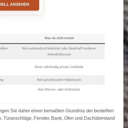
DELL ANSEHEN
e
Was sie nicht ersetzt
leiben
Kein automatisch beheizter oder dauerhaft trockener
Aufenthaltsraum
Keine vollständig private Umkleide
ieg
Kein geschlossener Nebenraum
Kein Wärme- oder Sichtschutz
angen Sie daher einen bemaßten Grundriss der bestellten
e, Türanschläge, Fenster, Bank, Ofen und Dachüberstand