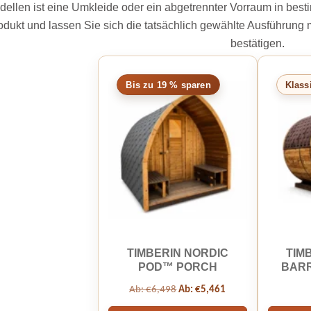
dellen ist eine Umkleide oder ein abgetrennter Vorraum in be
odukt und lassen Sie sich die tatsächlich gewählte Ausführun
bestätigen.
Bis zu 19 % sparen
Klass
TIMBERIN NORDIC
TIM
POD™ PORCH
BARR
Ab:
€
6,498
Ab:
€
5,461