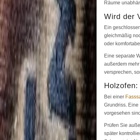
Räume unabhängi
Wird der 
Ein geschlossen
gleichmäßig noch
oder komfortabel
Eine separate W
außerdem mehr F
versprechen, s
Holzofen:
Bei einer
Fasss
Grundriss. Eine
vorgesehen sind
Prüfen Sie auße
später kontroll