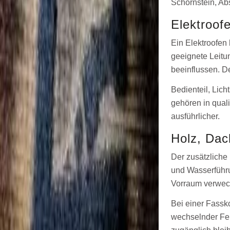
Schornstein, Ab
Elektroof
Ein Elektroofen
geeignete Leitu
beeinflussen. D
Bedienteil, Lic
gehören in quali
ausführlicher.
Holz, Dac
Der zusätzliche
und Wasserführu
Vorraum verwech
Bei einer Fassk
wechselnder Feu