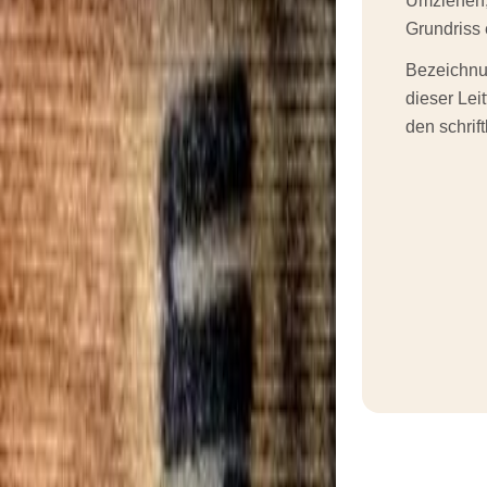
Umziehen,
Grundriss 
Bezeichnun
dieser Le
den schrif