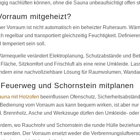
g nachlüften können, ohne die Sauna unbeaufsichtigt offen s
Vorraum mitgeheizt?
er Vorraum ist nicht automatisch ein beheizter Ruheraum. Wärme
 regelbar und transportiert gleichzeitig Feuchtigkeit. Definiere
 temperiert sein soll.
ärmequelle verändert Elektroplanung, Schutzabstände und Be
läche, Sitzkomfort und Frischluft als eine reine Umkleide. La
ondern eine nachvollziehbare Lösung für Raumvolumen, Wanda
 Feuerweg und Schornstein mitplanen
auna mit Holzofen
beeinflussen Ofenschutz, Sicherheitsabständ
 Bedienung vom Vorraum aus kann bequem wirken, ist aber nur
. Brennholz, Asche und Werkzeuge dürfen den Umkleide- oder F
rdem, wo Rauchrohr und Schornstein die runde Hülle beziehun
iert werden. Der Vorraum ersetzt weder die Verbrennungsluftve