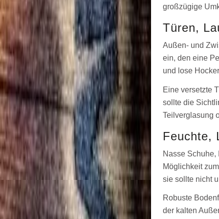
großzügige Umkl
Türen, La
Außen- und Zwisc
ein, den eine P
und lose Hocker
Eine versetzte 
sollte die Sich
Teilverglasung o
Feuchte, 
Nasse Schuhe, H
Möglichkeit zum
sie sollte nicht
Robuste Bodenflä
der kalten Auße