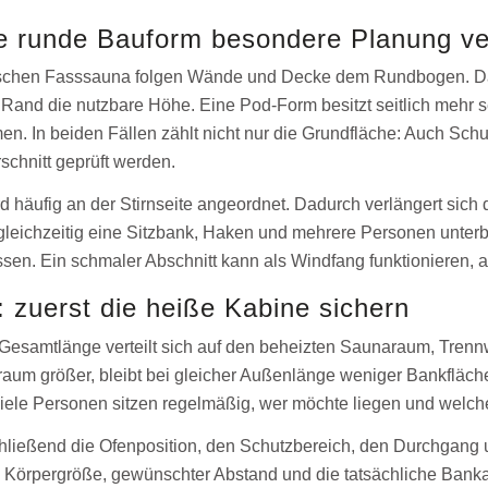
 runde Bauform besondere Planung ve
ischen Fasssauna folgen Wände und Decke dem Rundbogen. Das 
Rand die nutzbare Höhe. Eine Pod-Form besitzt seitlich mehr 
en. In beiden Fällen zählt nicht nur die Grundfläche: Auch Schu
chnitt geprüft werden.
d häufig an der Stirnseite angeordnet. Dadurch verlängert si
t gleichzeitig eine Sitzbank, Haken und mehrere Personen unter
ssen. Ein schmaler Abschnitt kann als Windfang funktionieren,
: zuerst die heiße Kabine sichern
esamtlänge verteilt sich auf den beheizten Saunaraum, Trenn
aum größer, bleibt bei gleicher Außenlänge weniger Bankfläch
iele Personen sitzen regelmäßig, wer möchte liegen und welche 
hließend die Ofenposition, den Schutzbereich, den Durchgang 
Körpergröße, gewünschter Abstand und die tatsächliche Bank