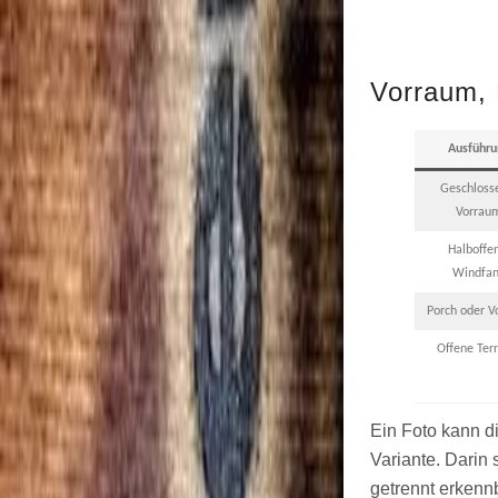
Vorraum, 
Ausführu
Geschloss
Vorrau
Halboffe
Windfa
Porch oder V
Offene Ter
Ein Foto kann d
Variante. Darin
getrennt erkennb