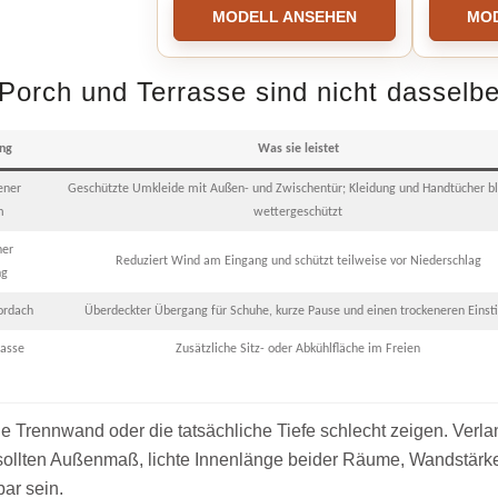
MODELL ANSEHEN
MO
Porch und Terrasse sind nicht dasselb
ng
Was sie leistet
ener
Geschützte Umkleide mit Außen- und Zwischentür; Kleidung und Handtücher b
m
wettergeschützt
ner
Reduziert Wind am Eingang und schützt teilweise vor Niederschlag
ng
ordach
Überdeckter Übergang für Schuhe, kurze Pause und einen trockeneren Einst
rasse
Zusätzliche Sitz- oder Abkühlfläche im Freien
ie Trennwand oder die tatsächliche Tiefe schlecht zeigen. Verl
 sollten Außenmaß, lichte Innenlänge beider Räume, Wandstärk
ar sein.