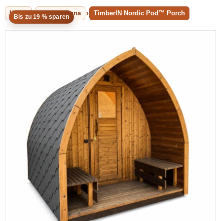
Home
Aussensauna
TimberIN Nordic Pod™ Porch
Bis zu 19 % sparen