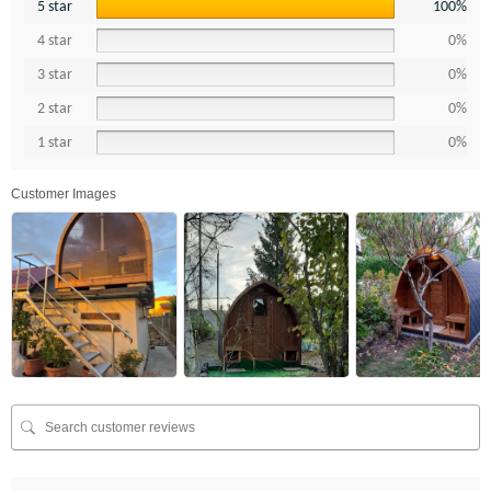
5 star
100%
4 star
0%
3 star
0%
2 star
0%
1 star
0%
Customer Images