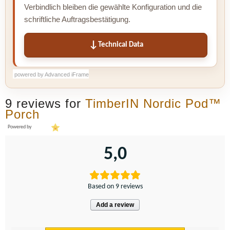
Verbindlich bleiben die gewählte Konfiguration und die
schriftliche Auftragsbestätigung.
Technical Data
powered by Advanced iFrame
powered by Advanced iFrame
powered by Advanced iFrame
powered by Advanced iFrame
powered by Advanced iFrame
9 reviews for
TimberIN Nordic Pod™
Porch
Powered by
5,0
Based on 9 reviews
Add a review