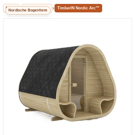
Home
Aussensauna
TimberIN Nordic Arc™
Nordische Bogenform