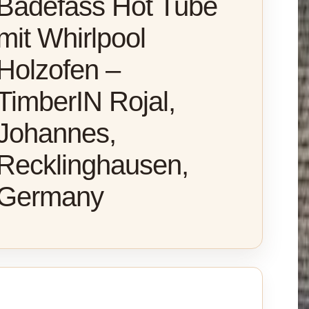
Badefass Hot Tube
mit Whirlpool
Holzofen –
TimberIN Rojal,
Johannes,
Recklinghausen,
Germany