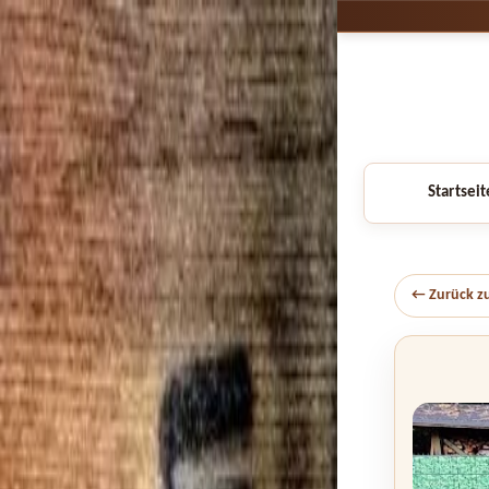
Startseit
← Zurück z