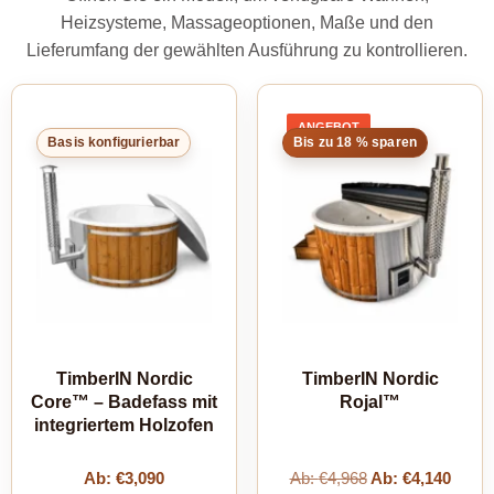
Heizsysteme, Massageoptionen, Maße und den
Lieferumfang der gewählten Ausführung zu kontrollieren.
ANGEBOT
PRODUKT
Basis konfigurierbar
Bis zu 18 % sparen
IM
ANGEBOT
TimberIN Nordic
TimberIN Nordic
Core™ – Badefass mit
Rojal™
integriertem Holzofen
Ab:
€
3,090
Ab:
€
4,968
Ab:
€
4,140