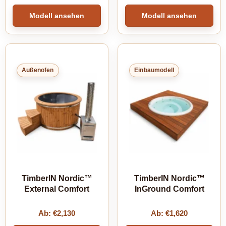
Modell ansehen
Modell ansehen
Außenofen
Einbaumodell
TimberIN Nordic™
TimberIN Nordic™
External Comfort
InGround Comfort
Ab:
€
2,130
Ab:
€
1,620