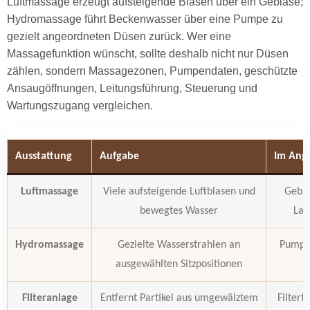
Luftmassage erzeugt aufsteigende Blasen über ein Gebläse;
Hydromassage führt Beckenwasser über eine Pumpe zu
gezielt angeordneten Düsen zurück. Wer eine
Massagefunktion wünscht, sollte deshalb nicht nur Düsen
zählen, sondern Massagezonen, Pumpendaten, geschützte
Ansaugöffnungen, Leitungsführung, Steuerung und
Wartungszugang vergleichen.
Ausstattung
Aufgabe
Im Ange
Luftmassage
Viele aufsteigende Luftblasen und
Geblä
bewegtes Wasser
Lau
Hydromassage
Gezielte Wasserstrahlen an
Pumpen
ausgewählten Sitzpositionen
Filteranlage
Entfernt Partikel aus umgewälztem
Filtert