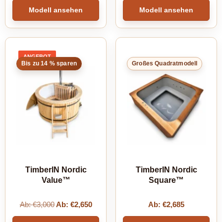
Modell ansehen
Modell ansehen
ANGEBOT
PRODUKT
Bis zu 14 % sparen
Großes Quadratmodell
IM
ANGEBOT
TimberIN Nordic
TimberIN Nordic
Value™
Square™
Ab:
€
3,000
Ab:
€
2,650
Ab:
€
2,685