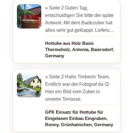
» Seite 2 Guten Tag,
entschuldigen Sie bitte die späte
Antwort. Mit dem Badezuber hat
alles sehr gut geklappt. Lieferung
und Aufbau sind tadellos
Hottube aus Holz Basic
abgelaufen. Auch das erste ...
Thermoholz, Antonia, Baiersdorf,
Germany
» Seite 2 Hallo Timberin Team,
Endlich war der Fotograf da 😉
Hier ein Bild vom Zuber in
unserer Terrasse.
GFK Einsatz für Hottube für
Eingelasen Einbau Eingraben,
Ronny, Grünhainichen, Germany