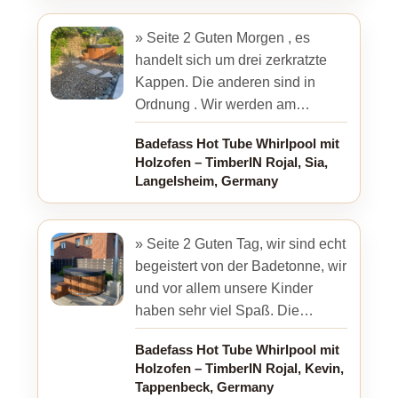
» Seite 2 Guten Morgen , es
handelt sich um drei zerkratzte
Kappen. Die anderen sind in
Ordnung . Wir werden am
Wochenende den zu er
Badefass Hot Tube Whirlpool mit
anschliessen und alles testen. Er
Holzofen – TimberIN Rojal, Sia,
kann ...
Langelsheim, Germany
» Seite 2 Guten Tag, wir sind echt
begeistert von der Badetonne, wir
und vor allem unsere Kinder
haben sehr viel Spaß. Die
Qualität ist bisher super, lediglich
Badefass Hot Tube Whirlpool mit
die Massagedüsen ...
Holzofen – TimberIN Rojal, Kevin,
Tappenbeck, Germany