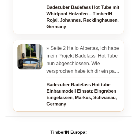
TimberIn ganz herzlich bedanken
Badezuber Badefass Hot Tube mit
für die schnelle, freundliche ...
Whirlpool Holzofen – TimberIN
Rojal, Johannes, Recklinghausen,
Germany
» Seite 2 Hallo Albertas, Ich habe
mein Projekt Badefass, Hot Tube
nun abgeschlossen. Wie
versprochen habe ich dir ein paar
Bilder im Anhang, für eure
Badezuber Badefass Hot tube
Werbezwecke. Wenn ...
Einbaumodell Einsatz Eingraben
Eingelassen, Markus, Schwanau,
Germany
TimberIN Europa: