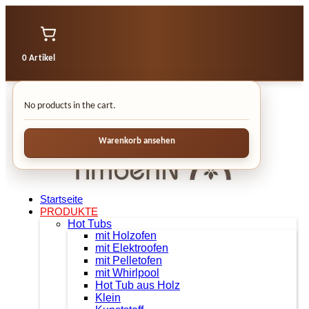
0 Artikel
No products in the cart.
Warenkorb ansehen
Startseite
PRODUKTE
Hot Tubs
mit Holzofen
mit Elektroofen
mit Pelletofen
mit Whirlpool
Hot Tub aus Holz
Klein