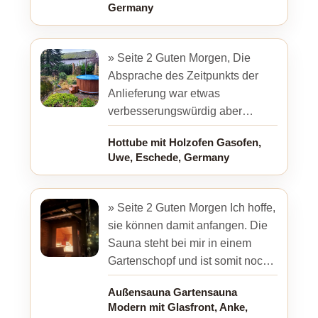
Germany
» Seite 2 Guten Morgen, Die
Absprache des Zeitpunkts der
Anlieferung war etwas
verbesserungswürdig aber
ansonsten alles super. Der
Hottube mit Holzofen Gasofen,
Fahrer war sehr freundlich.
Uwe, Eschede, Germany
Abladen hat ...
» Seite 2 Guten Morgen Ich hoffe,
sie können damit anfangen. Die
Sauna steht bei mir in einem
Gartenschopf und ist somit noch
etwas geschützt. Schöne
Außensauna Gartensauna
Weihnachten Anke ...
Modern mit Glasfront, Anke,