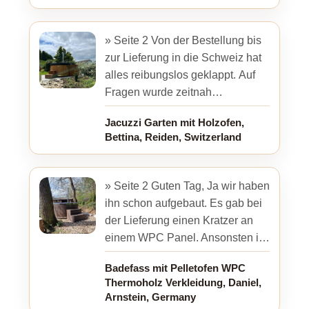
» Seite 2 Von der Bestellung bis
zur Lieferung in die Schweiz hat
alles reibungslos geklappt. Auf
Fragen wurde zeitnah
geantwortet, wir sind sehr
Jacuzzi Garten mit Holzofen,
zufrieden.
Bettina, Reiden, Switzerland
» Seite 2 Guten Tag, Ja wir haben
ihn schon aufgebaut. Es gab bei
der Lieferung einen Kratzer an
einem WPC Panel. Ansonsten ist
alles in Ordnung. Vielen Danke
Badefass mit Pelletofen WPC
der Nachfrage. Bilder ...
Thermoholz Verkleidung, Daniel,
Arnstein, Germany