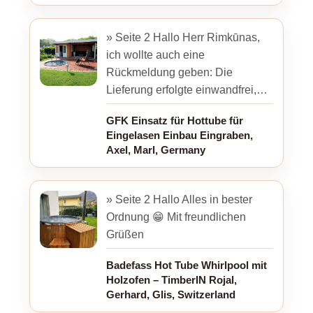
» Seite 2 Hallo Herr Rimkūnas,
ich wollte auch eine
Rückmeldung geben: Die
Lieferung erfolgte einwandfrei,
der Fahrer war ausgesprochen
GFK Einsatz für Hottube für
freundlich und hilfsbereit.
Eingelasen Einbau Eingraben,
Transportschäden ...
Axel, Marl, Germany
» Seite 2 Hallo Alles in bester
Ordnung 😁 Mit freundlichen
Grüßen
Badefass Hot Tube Whirlpool mit
Holzofen – TimberIN Rojal,
Gerhard, Glis, Switzerland