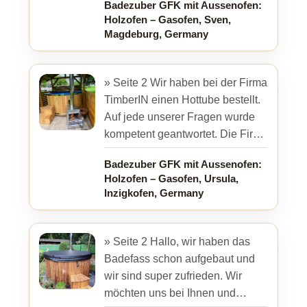
Badezuber GFK mit Aussenofen:
ohne Beschädigungen ...
Holzofen – Gasofen, Sven,
Magdeburg, Germany
» Seite 2 Wir haben bei der Firma
TimberIN einen Hottube bestellt.
Auf jede unserer Fragen wurde
kompetent geantwortet. Die Firma
hielt sich an ihr Versprechen:
Badezuber GFK mit Aussenofen:
Zeitrahmen, ...
Holzofen – Gasofen, Ursula,
Inzigkofen, Germany
» Seite 2 Hallo, wir haben das
Badefass schon aufgebaut und
wir sind super zufrieden. Wir
möchten uns bei Ihnen und