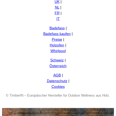
UK
|
NL
|
FR
|
IT
Badefass
|
Badefass kaufen
|
Preise
|
Holzofen
|
Whirlpool
Schweiz
|
Österreich
AGB
|
Datenschutz
|
Cookies
©
TimberIN – Europäischer Hersteller für Outdoor Wellness aus Holz.