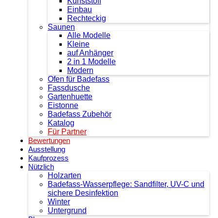
Kunststoff
Einbau
Rechteckig
Saunen
Alle Modelle
Kleine
auf Anhänger
2 in 1 Modelle
Modern
Ofen für Badefass
Fassdusche
Gartenhuette
Eistonne
Badefass Zubehör
Katalog
Für Partner
Bewertungen
Ausstellung
Kaufprozess
Nützlich
Holzarten
Badefass-Wasserpflege: Sandfilter, UV-C und
sichere Desinfektion
Winter
Untergrund