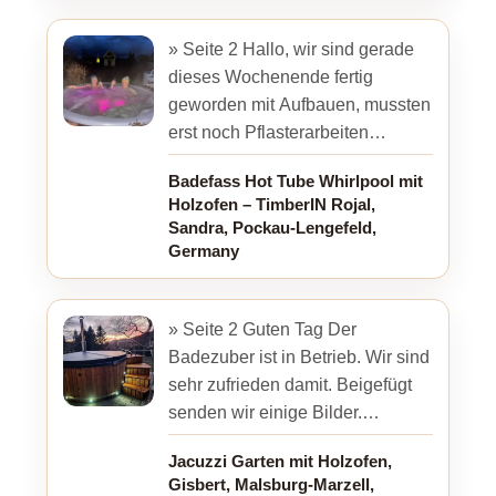
» Seite 2 Hallo, wir sind gerade
dieses Wochenende fertig
geworden mit Aufbauen, mussten
erst noch Pflasterarbeiten
durchführen. Aber jetzt ist es
Badefass Hot Tube Whirlpool mit
perfekt. Ist eine super ...
Holzofen – TimberIN Rojal,
Sandra, Pockau-Lengefeld,
Germany
» Seite 2 Guten Tag Der
Badezuber ist in Betrieb. Wir sind
sehr zufrieden damit. Beigefügt
senden wir einige Bilder.
Freundliche Grüße Gisbert
Jacuzzi Garten mit Holzofen,
Gisbert, Malsburg-Marzell,