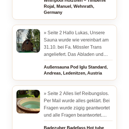
Whirlpool Holzofen – TimberIN
Rojal, Manuel, Wehnrath,
Germany
» Seite 2 Hallo Lukas, Unsere
Sauna wurde wie vereinbart am
31.10. bei Fa. Mössler Trans
angeliefert. Das Abladen und
Umladen auf einen kleineren
Außensauna Pod Iglu Standard,
LKW (truck) war kein Problem. In
Andreas, Ledenitzen, Austria
...
» Seite 2 Alles lief Reibungslos.
Per Mail wurde alles geklärt. Bei
Fragen wurde zügig geantwortet
und alle Fragen beantwortet.
Immer wieder gerne und die
Badezuber Badefass Hot tube