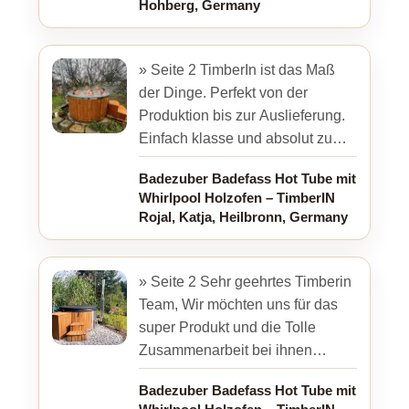
Hohberg, Germany
» Seite 2 TimberIn ist das Maß
der Dinge. Perfekt von der
Produktion bis zur Auslieferung.
Einfach klasse und absolut zu
empfehlen.
Badezuber Badefass Hot Tube mit
Whirlpool Holzofen – TimberIN
Rojal, Katja, Heilbronn, Germany
» Seite 2 Sehr geehrtes Timberin
Team, Wir möchten uns für das
super Produkt und die Tolle
Zusammenarbeit bei ihnen
bedanken. Anbei ein paar
Badezuber Badefass Hot Tube mit
Eindrücke wie sich der Hot ...