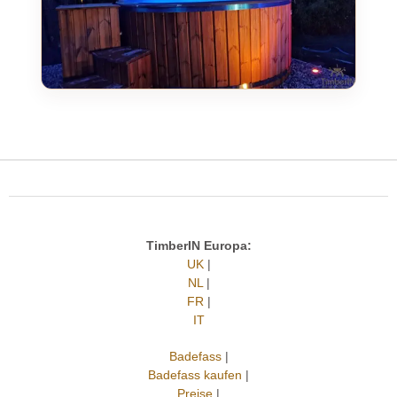
TimberIN Europa:
UK
|
NL
|
FR
|
IT
Badefass
|
Badefass kaufen
|
Preise
|