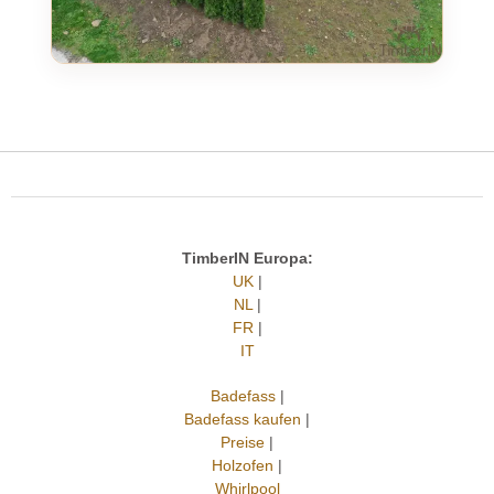
TimberIN Europa:
UK
|
NL
|
FR
|
IT
Badefass
|
Badefass kaufen
|
Preise
|
Holzofen
|
Whirlpool