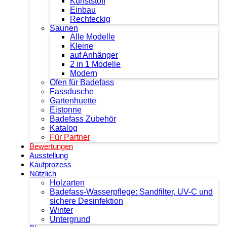
Kunststoff
Einbau
Rechteckig
Saunen
Alle Modelle
Kleine
auf Anhänger
2 in 1 Modelle
Modern
Ofen für Badefass
Fassdusche
Gartenhuette
Eistonne
Badefass Zubehör
Katalog
Für Partner
Bewertungen
Ausstellung
Kaufprozess
Nützlich
Holzarten
Badefass-Wasserpflege: Sandfilter, UV-C und
sichere Desinfektion
Winter
Untergrund