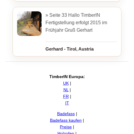
» Seite 33 Hallo TimberIN
Fertigstellung erfolgt 2015 im
Frühjahr Gruß Gerhart
Gerhard - Tirol, Austria
TimberIN Europa:
UK
|
NL
|
FR
|
IT
Badefass
|
Badefass kaufen
|
Preise
|
Holzofen
|