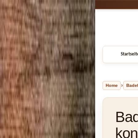
Startseit
Home
Bade
Bad
kon