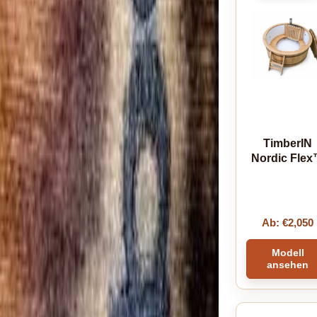
TimberIN
Nordic Fle
Ab:
€
2,050
Modell
ansehen