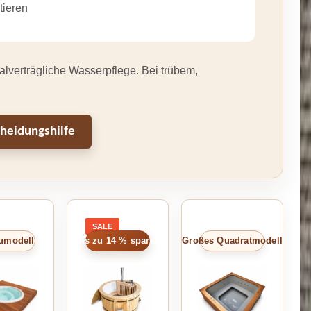
tieren
alverträgliche Wasserpflege. Bei trübem,
heidungshilfe
SALE
PRODUCT
ON
umodell
Bis zu 14 % sparen
Großes Quadratmodell
SALE