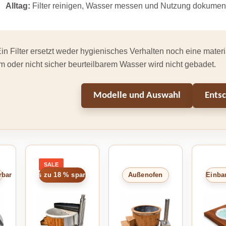
Alltag:
Filter reinigen, Wasser messen und Nutzung dokumen
in Filter ersetzt weder hygienisches Verhalten noch eine materi
 oder nicht sicher beurteilbarem Wasser wird nicht gebadet.
Modelle und Auswahl
Entsc
SALE
PRODUCT
ON
rbar
Bis zu 18 % sparen
Außenofen
Einba
SALE