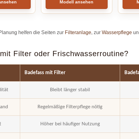
ansehen
Modell ansehen
M
 Planung helfen die Seiten zur
Filteranlage
, zur
Wasserpflege
un
mit Filter oder Frischwasserroutine?
Badefass mit Filter
Badefa
ität
Bleibt länger stabil
wand
Regelmäßige Filterpflege nötig
t
Höher bei häufiger Nutzung