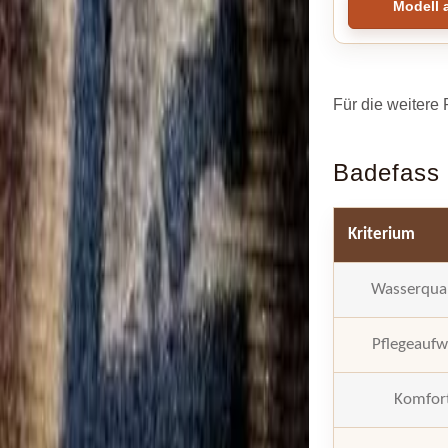
Modell 
Für die weitere
Badefass 
Kriterium
Wasserqual
Pflegeauf
Komfor