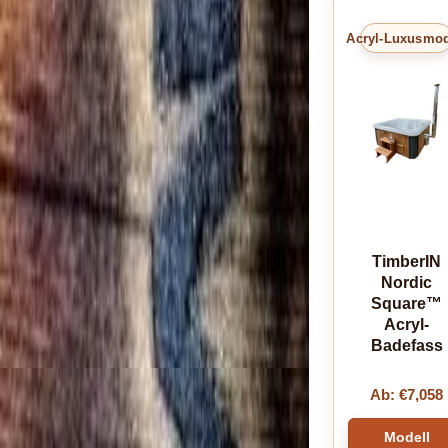
Acryl-Luxusmod
TimberIN
Nordic
Square™
Acryl-
Badefass
Ab:
€
7,058
Modell