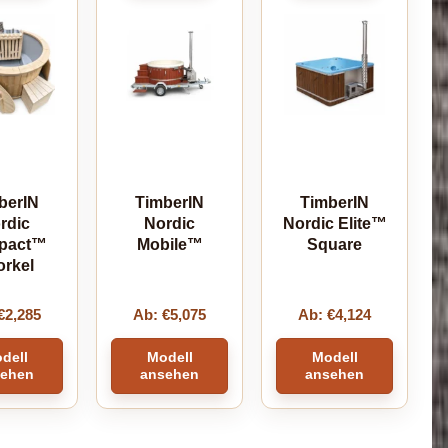
berIN
TimberIN
TimberIN
rdic
Nordic
Nordic Elite™
pact™
Mobile™
Square
orkel
€
2,285
Ab:
€
5,075
Ab:
€
4,124
dell
Modell
Modell
sehen
ansehen
ansehen