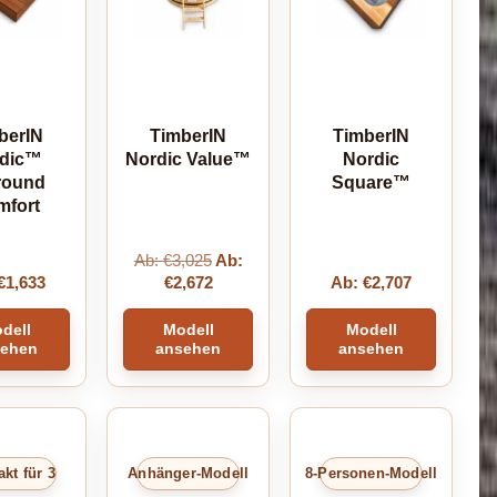
berIN
TimberIN
TimberIN
rdic™
Nordic Value™
Nordic
round
Square™
mfort
Ab:
€
3,025
Ab:
€
1,633
€
2,672
Ab:
€
2,707
dell
Modell
Modell
sehen
ansehen
ansehen
kt für 3
Anhänger-Modell
8-Personen-Modell