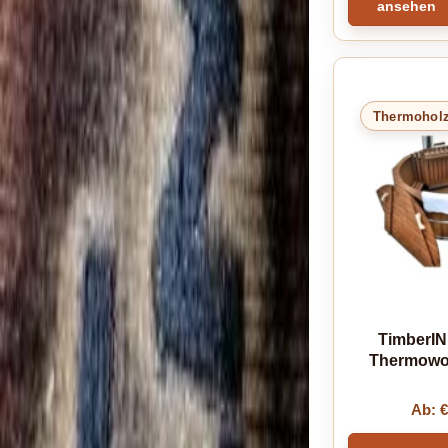
ansehen
Thermohol
TimberIN
Thermowo
Ab: