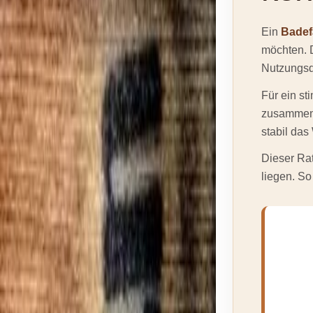
Ein
Badefa
möchten. D
Nutzungsd
Für ein s
zusammenp
stabil das
Dieser Rat
liegen. So