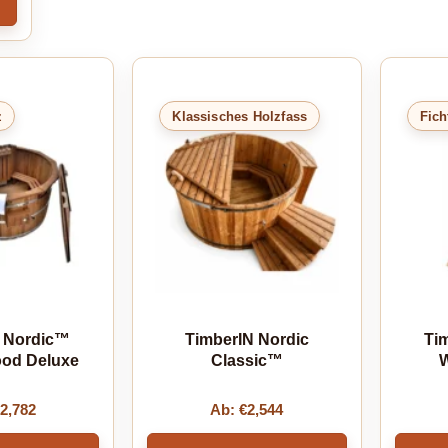
z
Klassisches Holzfass
Fich
 Nordic™
TimberIN Nordic
Ti
od Deluxe
Classic™
W
€
2,782
Ab:
€
2,544