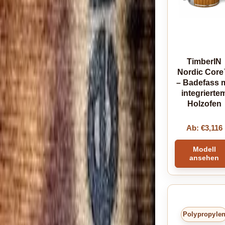
TimberIN
Nordic Cor
– Badefass m
integrierte
Holzofen
Ab:
€
3,116
Modell
ansehen
Polypropyle