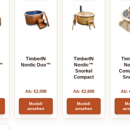
TimberIN
TimberIN
Tim
x™
Nordic Duo™
Nordic™
No
Snorkel
Com
Compact
Sn
Ab:
€
2,098
Ab:
€
2,688
Ab:
Modell
Modell
Mo
ansehen
ansehen
an