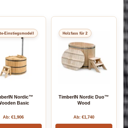
te-Einstiegsmodell
Holzfass für 2
mberIN Nordic™
TimberIN Nordic Duo™
ooden Basic
Wood
Ab:
€
1,906
Ab:
€
1,740