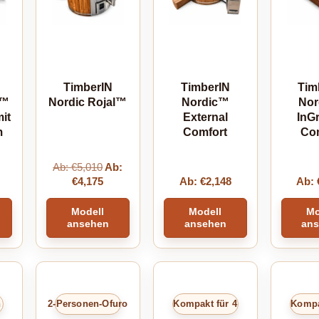
TimberIN
TimberIN
Tim
e™
Nordic Rojal™
Nordic™
No
it
External
InG
m
Comfort
Co
Ab:
€
5,010
Ab:
€
4,175
Ab:
€
2,148
Ab:
Modell
Modell
Mo
ansehen
ansehen
an
n
2-Personen-Ofuro
Kompakt für 4
Kompa