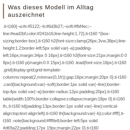
Was dieses Modell im Alltag
auszeichnet
.ti-t160{–a:#c45122;–b:#6d3b27;–soft:#fbf4ec;–
line:#ead2bf;color:#241b16;line-height:1.72}.ti-t160 *{box-
sizing:border-box}.ti-t160 h2{font-size:clamp(26px,3vw,38px);line-
height:1.2;border-left:5px solid var(–a);padding-
left:16px;margin:34px 0 16px}.ti-t160 h3{font-size:21px;margin:0 0
8px}.ti-t160 p{margin:0 0 15px}.ti-t160 .lead{font-size:18px}.ti-t160
.grid{display:grid;grid-template-
columns:repeat(2,minmax(0,1fr));gap:16px;margin:20px 0}.ti-t160
.card{background:var(–soft);border:1px solid var(–line);border-
top:4px solid var(–a);border-radius:12px;padding:20px}.ti-t160
table{width:100%;border-collapse:collapse;margin:18px 0}.ti-t160
th,.ti-t160 td{padding:13px;border:1px solid var(–line);vertical-
align:top;text-align:left}.ti-t160 th{background:var(–b);color:#fff}.ti-
t160 .note{background:#fff8e8;border-left:5px solid
#d69a22;padding:17px 19px;margin:22px 0}.ti-t160