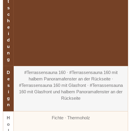
t
s
c
h
e
i
d
u
n
g
D
#Terrassensauna 160 · #Terrassensauna 160 mit
e
halbem Panoramafenster an der Rückseite ·
s
#Terrassensauna 160 mit Glasfront · #Terrassensauna
i
160 mit Glasfront und halbem Panoramafenster an der
g
Rückseite
n
H
Fichte · Thermoholz
o
l