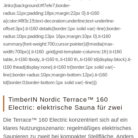
.links{background:#f7efe7;border-
radius:11px;padding:18px;margin:22px 0}.ti-t160
a{color:#8f3c19;text-decoration:underline;text-underline-
offset:3px}.ti-t160 details{border:1px solid var(–line);border-
radius:10px;padding:13px 16px;margin:10px 0}.ti-t160
summary{font-weight:700;cursor:pointer}@media(max-
width:700px){.ti-t160 .grid{grid-template-columns:1fr}.ti-t160
table,.ti-t160 tbody,.ti-t160 tr,.ti-t160 th,.ti-t160 td{display:block}.ti-
t160 thead{display:none}.ti-t160 tr{border:1px solid var(–
line);border-radius:10px;margin-bottom:12px}.ti-t160
td{border:0;border-bottom:1px solid var(–line)}}
TimberIN Nordic Terrace™ 160
Electric: elektrische Sauna für zwei
Die Terrace™ 160 Electric konzentriert sich auf ein
klares Nutzungsszenario: regelmäßiges elektrisches
Saunieren zu zweit bei kompakter Stellfläche. Anders