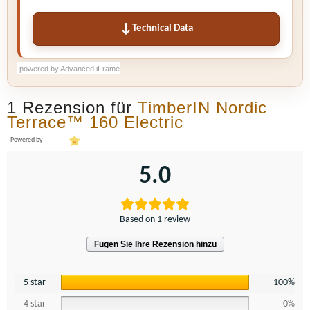
Technical Data
powered by Advanced iFrame
powered by Advanced iFrame
powered by Advanced iFrame
1 Rezension für
TimberIN Nordic
Terrace™ 160 Electric
Powered by
5.0
Based on 1 review
Fügen Sie Ihre Rezension hinzu
5 star
100%
4 star
0%