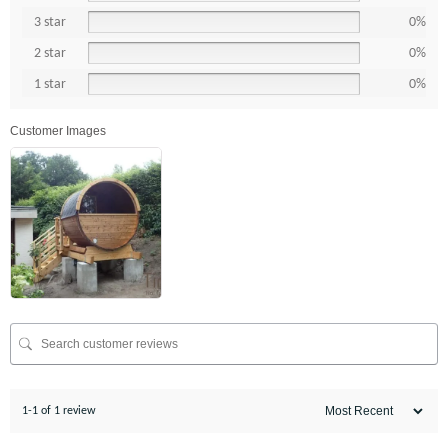
3 star
0%
2 star
0%
1 star
0%
Customer Images
1-1 of 1 review