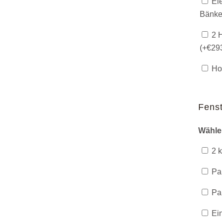
Ele
Bänke
2 H
(+
€
29
Hol
Fenst
Wähle
2 k
Pan
Pan
Ein