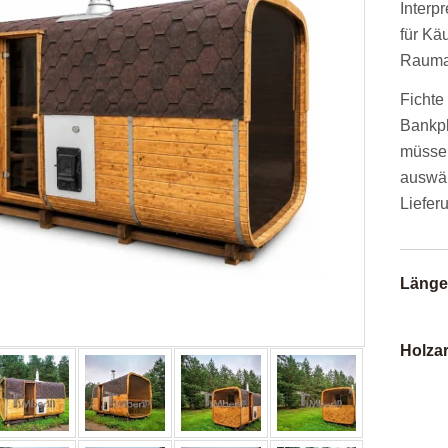
Interp
für Kä
Rauma
Fichte
Bankpl
müssen
auswäh
Liefer
Länge
Holzar