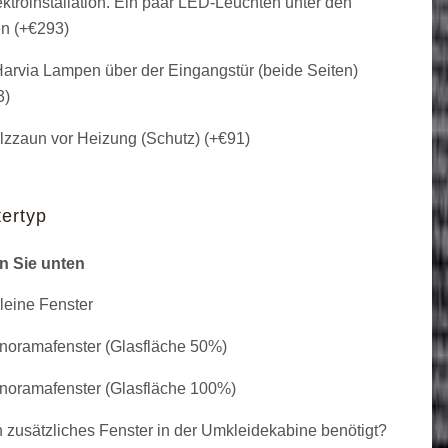
ktroinstallation. Ein paar LED-Leuchten unter den
n (+
€
293
)
arvia Lampen über der Eingangstür (beide Seiten)
3
)
zzaun vor Heizung (Schutz) (+
€
91
)
ertyp
n Sie unten
leine Fenster
oramafenster (Glasfläche 50%)
oramafenster (Glasfläche 100%)
 zusätzliches Fenster in der Umkleidekabine benötigt?