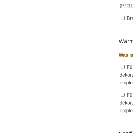
(PC110
Bra
Wär
Was is
Für
dekora
empfoh
Für
dekora
empfoh