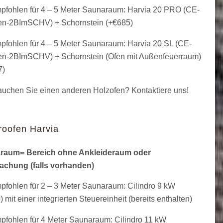
fohlen für 4 – 5 Meter Saunaraum: Harvia 20 PRO (CE-
en-2BImSCHV) + Schornstein (+
€
685
)
fohlen für 4 – 5 Meter Saunaraum: Harvia 20 SL (CE-
en-2BImSCHV) + Schornstein (Ofen mit Außenfeuerraum)
7
)
uchen Sie einen anderen Holzofen? Kontaktiere uns!
roofen Harvia
raum= Bereich ohne Ankleideraum oder
achung (falls vorhanden)
fohlen für 2 – 3 Meter Saunaraum: Cilindro 9 kW
 mit einer integrierten Steuereinheit (bereits enthalten)
fohlen für 4 Meter Saunaraum: Cilindro 11 kW