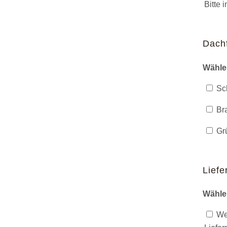
Bitte 
Dach
Wähle
Sch
Bra
Grü
Liefe
Wähle
Wer