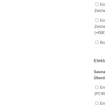
Emp
Zeich
Emp
Zeich
(+
€
88
Bra
Elekt
Sauna
Überd
Emp
(PC90)
Emp