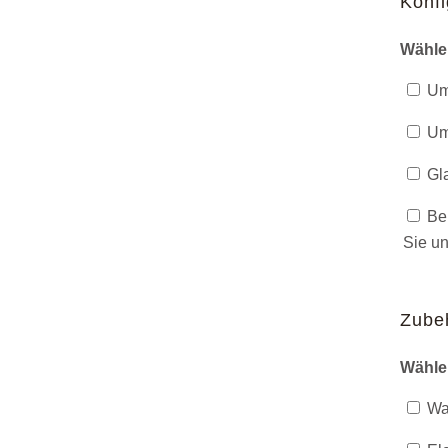
Konfi
Wähle
Umk
Umk
Gla
Ben
Sie un
Zube
Wähle
Was