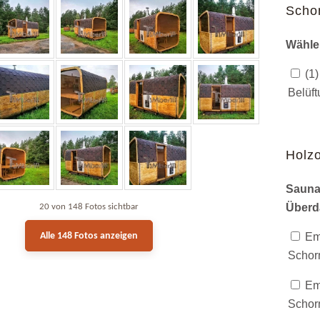
Scho
Wähle
(1)
Belüf
Holzo
Sauna
Überd
20 von 148 Fotos sichtbar
Alle 148 Fotos anzeigen
Emp
Schorn
Emp
Schorn