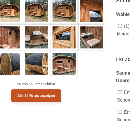
Scho
Wähle
(1)
kleine
Holzo
Sauna
Überd
20 von 54 Fotos sichtbar
Emp
Alle 54 Fotos anzeigen
Schorn
Emp
Schorn