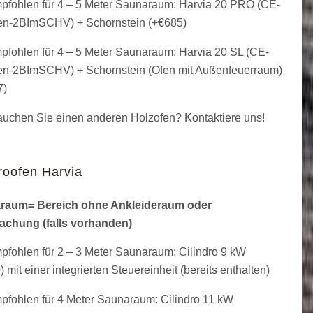
fohlen für 4 – 5 Meter Saunaraum: Harvia 20 PRO (CE-
en-2BImSCHV) + Schornstein (+
€
685
)
fohlen für 4 – 5 Meter Saunaraum: Harvia 20 SL (CE-
en-2BImSCHV) + Schornstein (Ofen mit Außenfeuerraum)
7
)
uchen Sie einen anderen Holzofen? Kontaktiere uns!
roofen Harvia
raum= Bereich ohne Ankleideraum oder
achung (falls vorhanden)
fohlen für 2 – 3 Meter Saunaraum: Cilindro 9 kW
 mit einer integrierten Steuereinheit (bereits enthalten)
fohlen für 4 Meter Saunaraum: Cilindro 11 kW