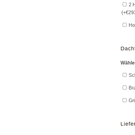
2 H
(+
€
29
Hol
Dach
Wähle
Sch
Bra
Grü
Liefe