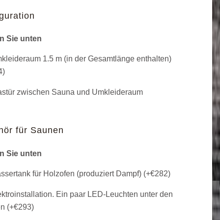
guration
n Sie unten
leideraum 1.5 m (in der Gesamtlänge enthalten)
4
)
stür zwischen Sauna und Umkleideraum
hör für Saunen
n Sie unten
sertank für Holzofen (produziert Dampf) (+
€
282
)
ktroinstallation. Ein paar LED-Leuchten unter den
n (+
€
293
)