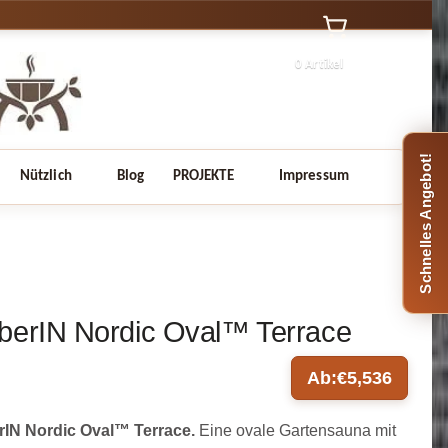
0 Artikel
Schnelles Angebot!
Nützlich
Blog
PROJEKTE
Impressum
berIN Nordic Oval™ Terrace
Ab:
€
5,536
rIN Nordic Oval™ Terrace.
Eine ovale Gartensauna mit