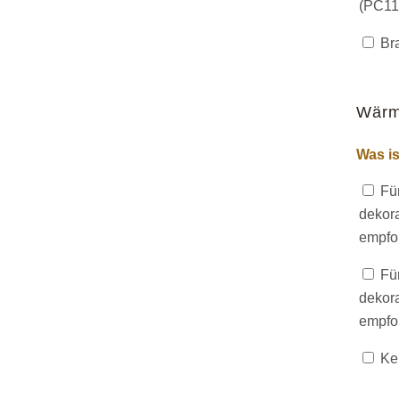
(PC110
Bra
Wär
Was is
Für
dekora
empfoh
Für
dekora
empfoh
Kei