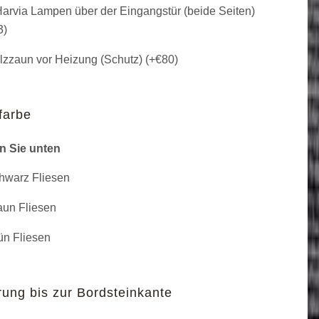
arvia Lampen über der Eingangstür (beide Seiten)
3
)
zzaun vor Heizung (Schutz) (+
€
80
)
farbe
n Sie unten
warz Fliesen
un Fliesen
n Fliesen
rung bis zur Bordsteinkante