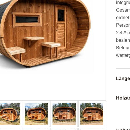
integr
Gesamt
ordnet
Person
2.425 
bezieh
Beleu
wetter
Länge
Holzar