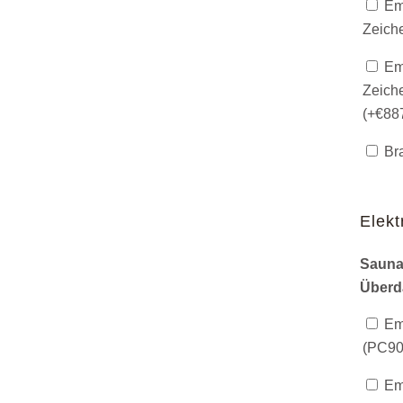
Emp
Zeich
Emp
Zeich
(+
€
88
Bra
Elekt
Sauna
Überd
Emp
(PC90)
Emp