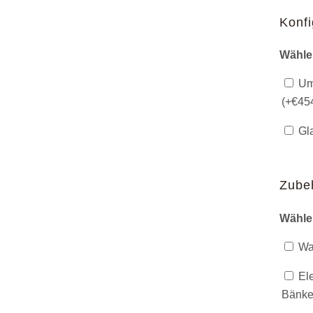
Konfi
Wähle
Umk
(+
€
45
Gla
Zube
Wähle
Was
Ele
Bänke