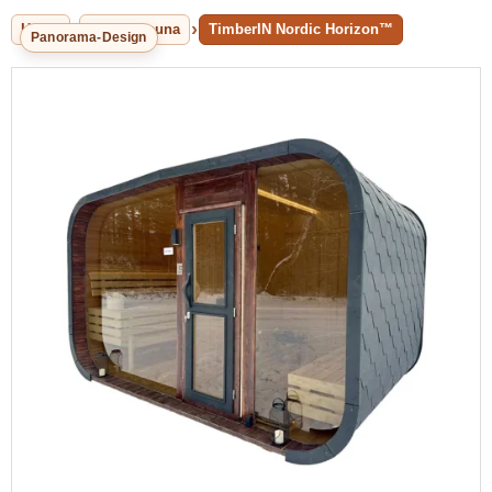
Home
Aussensauna
TimberIN Nordic Horizon™
Panorama-Design