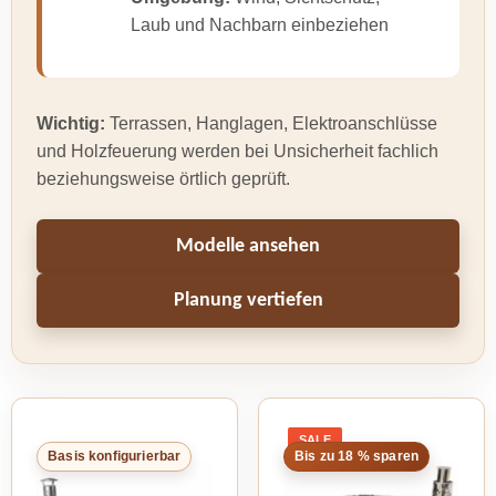
Laub und Nachbarn einbeziehen
Wichtig:
Terrassen, Hanglagen, Elektroanschlüsse
und Holzfeuerung werden bei Unsicherheit fachlich
beziehungsweise örtlich geprüft.
Modelle ansehen
Planung vertiefen
SALE
PRODUCT
Basis konfigurierbar
Bis zu 18 % sparen
ON
SALE