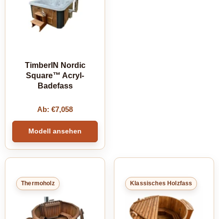
TimberIN Nordic
Square™ Acryl-
Badefass
Ab:
€
7,058
Modell ansehen
Thermoholz
Klassisches Holzfass