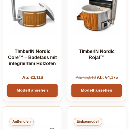
TimberIN Nordic
TimberIN Nordic
Core™ – Badefass mit
Rojal™
integriertem Holzofen
Ab:
€
3,116
Ab:
€
5,010
Ab:
€
4,175
Modell ansehen
Modell ansehen
Außenofen
Einbaumodell