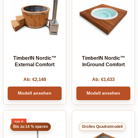
TimberIN Nordic™
TimberIN Nordic™
External Comfort
InGround Comfort
Ab:
€
2,148
Ab:
€
1,633
Modell ansehen
Modell ansehen
SALE
PRODUCT
Bis zu 14 % sparen
Großes Quadratmodell
ON
SALE